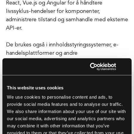
React, Vue.js og Angular for å håndtere
livssyklus-hendelser for komponenter,
administrere tilstand og samhandle med eksterne
API-er.
De brukes også i innholdsstyringssystemer, e-
handelsplattformer og andre
programvareapplikasjoner for å legge til tilpasset
funksjonalitet og integrere tredjepartstjenester.
En av de viktigste fordelene med å bruke hooks i
programvareutvikling er at de tillater en ren
This website uses cookies
separasjon av bekymringer, noe som gjør det
We use cookies to personalise content and ads, to
lettere å vedlikeholde og oppdatere kode uten å
provide social media features and to analyse our traffic.
We also share information about your use of our site with
påvirke andre deler av systemet.
our social media, advertising and analytics partners who
may combine it with other information that you’ve
De fremmer også gjenbruk av kode og
provided to them or that they’ve collected from your use