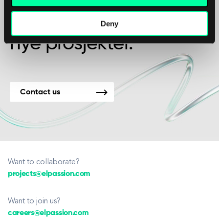
Vi er tilgjengelige for
Deny
nye prosjekter.
Contact us
Want to collaborate?
projects@elpassion.com
Want to join us?
careers@elpassion.com