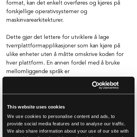
format, kan det enkelt overføres og kjøres på
forskjellige operativsystemer og
maskinvarearkitekturer.
Dette gjør det lettere for utviklere å lage
tverrplattformapplikasjoner som kan kjøre på
ulike enheter uten å måtte omskrive koden for
hver plattform. En annen fordel med å bruke
mellomliggende språk er
ytelsesoptimaliseringen.
Ved å kompilere kildekoden til bytekode, kan
utviklere bruke ulike optimaliseringer på koden
This website uses cookies
under kompilering, noe som kan forbedre den
We use cookies to personalise content and ads, to
totale ytelsen til applikasjonen.
provide social media features and to analyse our traffic.
We also share information about your use of our site with