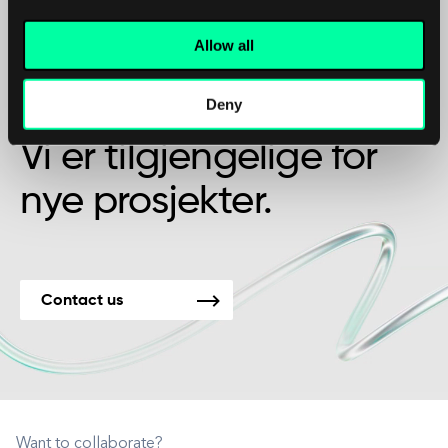
Allow all
Kanskje det er begynnelsen på et vakkert
Deny
vennskap?
Vi er tilgjengelige for
nye prosjekter.
Contact us
Want to collaborate?