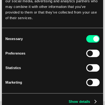
our social media, advertising and analytics partners who
I tillegg kan den virtuelle maskinen som tolker
may combine it with other information that you’ve
bytekoden også optimalisere koden under
provided to them or that they’ve collected from your use
kjøring, noe som ytterligere forbedrer ytelsen til
of their services.
applikasjonen. Totalt sett er mellomliggende
språk et kraftig verktøy som gjør det mulig for
Consent
utviklere å skrive plattformuavhengig kode,
Necessary
Selection
forbedre ytelsen og lage
tverrplattformapplikasjoner.
Preferences
Ved å utnytte mulighetene til mellomliggende
Statistics
språk kan programvareutviklere strømlinjeforme
utviklingsprosessen, redusere kompleksiteten
ved å håndtere kode på forskjellige plattformer,
Marketing
og levere høykvalitetsapplikasjoner som kan
kjøre effektivt på et bredt spekter av enheter.
Show details