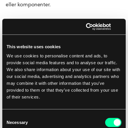
eller komponenter.
Populære Malemotorer
Det finnes flere populære malemotorer
tilgjengelig for forskjellige programmeringsspråk
This website uses cookies
og rammeverk.
We use cookies to personalise content and ads, to
provide social media features and to analyse our traffic.
Noen av de mest brukte malemotorene innen
We also share information about your use of our site with
webutvikling inkluderer:
our social media, advertising and analytics partners who
may combine it with other information that you’ve
provided to them or that they’ve collected from your use
- **Mustache**: En logikkfri maleksyntaks som
of their services.
kan brukes i ulike programmeringsspråk.
- **Handlebars**: Et supersett av Mustache med
tilleggsfunksjoner som hjelpere og delmaler.
Consent
Necessary
- **Jinja2**: En malemotor for Python-
Selection