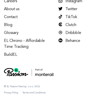
Careers
Instagram
About us
Twitter
Contact
TikTok
Blog
Clutch
Glossary
Dribbble
EL Chrono - Affordable
Behance
Time Tracking
BuildEL
© EL Passion Next sp. z o.o. 2026
Privacy Policy
Terms and Conditions