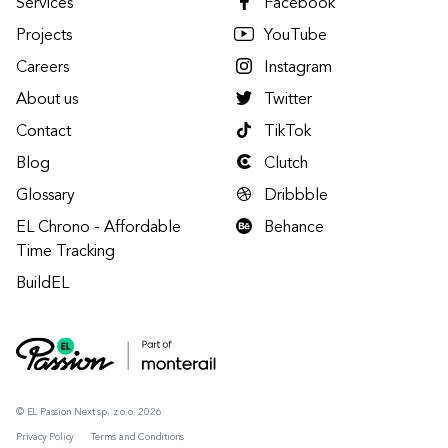
Services
Facebook
Projects
YouTube
Careers
Instagram
About us
Twitter
Contact
TikTok
Blog
Clutch
Glossary
Dribbble
EL Chrono - Affordable
Behance
Time Tracking
BuildEL
© EL Passion Next sp. z o.o. 2026
Privacy Policy
Terms and Conditions