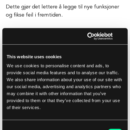
Dette gjør det lettere å legge til nye funksjoner
og fikse feil i fremtiden.
Typer Refactoring
Det finnes mange forskjellige typer refactoring
som utviklere kan bruke for å forbedre koden sin.
This website uses cookies
We use cookies to personalise content and ads, to
Noen vanlige eksempler inkluderer å trekke ut
provide social media features and to analyse our traffic.
metoder, omdøpe variabler og dele opp klasser.
We also share information about your use of our site with
our social media, advertising and analytics partners who
may combine it with other information that you’ve
Hver type refactoring tjener et spesifikt formål
provided to them or that they’ve collected from your use
og kan bidra til å adressere forskjellige
of their services.
problemer i kodebasen.
Consent