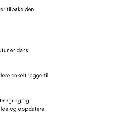
er tilbake den
ktur er dens
ere enkelt legge til
datalagring og
holde og oppdatere