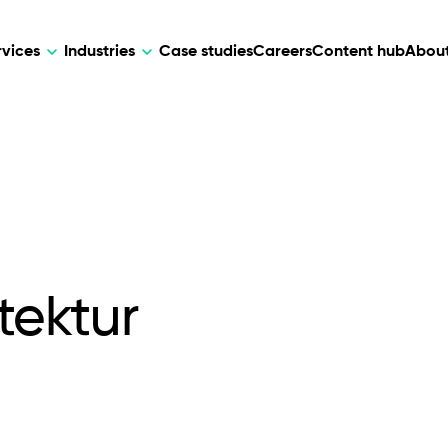
rvices
Industries
Case studies
Careers
Content hub
About
HR Tech
DEVELOPMENT
ARTIFICIAL 
lutions for patient care, data
AI-driven HR tech for automation, e
Web Development
AI Devel
elehealth.
experience, and business growth.
Mobile Development
Webflow Development
tektur