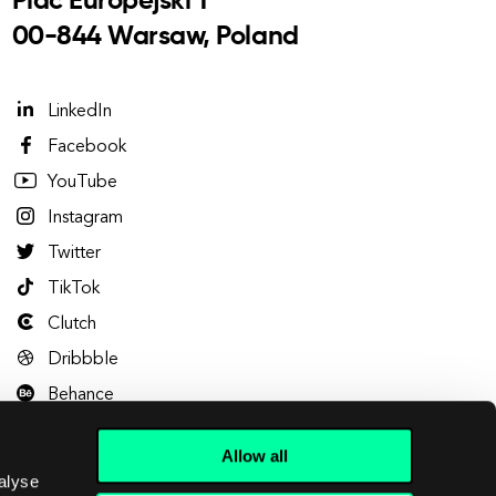
Plac Europejski 1
00-844 Warsaw, Poland
LinkedIn
Facebook
YouTube
Instagram
Twitter
TikTok
Clutch
Dribbble
Behance
Allow all
alyse