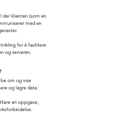
l der klienten (som en
kommuniserer med en
tjenester.
ikling for å fasilitere
en og serveren.
r
 å be om og vise
sere og lagre data.
 utføre en oppgave,
erksforbindelse.