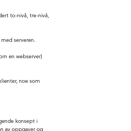
dert to-nivå, tre-nivå,
e med serveren.
(som en webserver)
 klienter, noe som
ggende konsept i
jon av oppgaver og