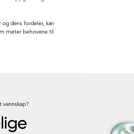
r og dens fordeler, kan
om møter behovene til
rt vennskap?
elige