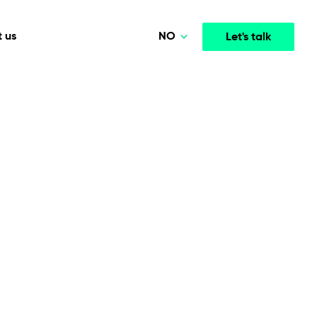
NO
 us
Let's talk
Polski
Deutsch
Media & Entertainment
INTELLIGENCE
COOPERATION MODELS
English
mployee
High-performance streaming and media platforms
opment
Agile Project Management
that drive engagement.
Norsk