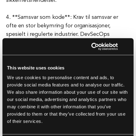
sikkerhetshendelser.
4. **Samsvar som kode**: Krav til samsvar er
ofte en stor bekymring for organisasjoner,
spesielt i regulerte industrier. DevSecOps
fremmer konseptet "Samsvar som kode", hvor
sikkerhets- og samsvarsbehov integreres i
utviklingsprosessen gjennom automatiserte
This website uses cookies
kontroller.
We use cookies to personalise content and ads, to
provide social media features and to analyse our traffic.
We also share information about your use of our site with
Beste praksiser for implementering av
our social media, advertising and analytics partners who
DevSecOps
may combine it with other information that you’ve
provided to them or that they’ve collected from your use
1. **Start tidlig**: Sikkerhet bør vurderes fra
of their services.
selve begynnelsen av utviklingsprosessen. Ved å
integrere sikkerhetspraksiser i planleggingen og