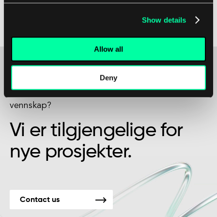
synkroniseringsmekanismene er avgjørende for å
skrive effektiv og trådsikker kode i
Show details
programvareutvikling.
Allow all
Deny
Kanskje det er begynnelsen på et vakkert
vennskap?
Vi er tilgjengelige for
nye prosjekter.
Contact us