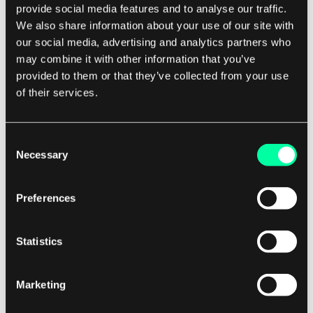
provide social media features and to analyse our traffic.
We also share information about your use of our site with
Mutexer, derimot, er enklere og mer lettvekts,
our social media, advertising and analytics partners who
noe som gjør dem til det foretrukne valget for å
may combine it with other information that you’ve
beskytte kritiske seksjoner av kode som krever
provided to them or that they’ve collected from your use
eksklusiv tilgang. Avslutningsvis, selv om
of their services.
semaforer og mutexer begge tjener formålet
med å synkronisere tilgang til delte ressurser i
Consent
flertrådede miljøer, skiller de seg i funksjonalitet
Necessary
Selection
og bruksområder.
Preferences
Semaforer er mer fleksible og kan håndtere flere
tråder som får tilgang til delte ressurser samtidig,
Statistics
mens mutexer gir eksklusiv tilgang til en delt
ressurs for én tråd om gangen.
Marketing
Å forstå forskjellene mellom disse