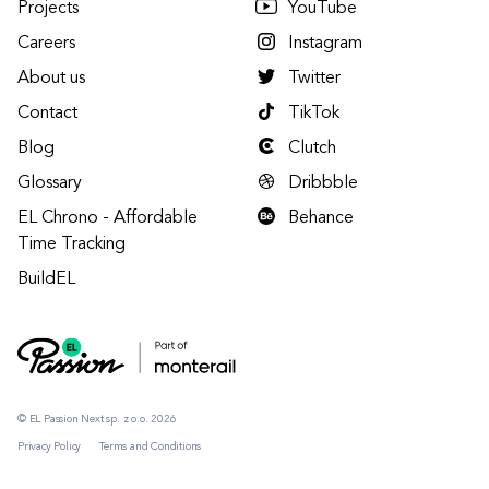
Projects
YouTube
Careers
Instagram
About us
Twitter
Contact
TikTok
Blog
Clutch
Glossary
Dribbble
EL Chrono - Affordable
Behance
Time Tracking
BuildEL
© EL Passion Next sp. z o.o. 2026
Privacy Policy
Terms and Conditions