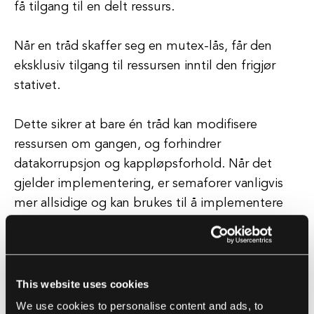
få tilgang til en delt ressurs.
Når en tråd skaffer seg en mutex-lås, får den
eksklusiv tilgang til ressursen inntil den frigjør
stativet.
Dette sikrer at bare én tråd kan modifisere
ressursen om gangen, og forhindrer
datakorrupsjon og kappløpsforhold. Når det
gjelder implementering, er semaforer vanligvis
mer allsidige og kan brukes til å implementere
ulike synkroniseringsmønstre, som produsent-
forbruker og leser-skriver-scenarioer.
De kan også brukes til å koordinere flere tråder i
This website uses cookies
komplekse synkroniseringsscenarier.
We use cookies to personalise content and ads, to