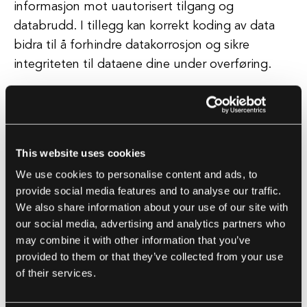
informasjon mot uautorisert tilgang og
databrudd. I tillegg kan korrekt koding av data
bidra til å forhindre datakorrosjon og sikre
integriteten til dataene dine under overføring.
Kompatibilitet: Filkodering er essensiell for å
sikre kompatibilitet mellom forskjellige systemer
og applikasjoner. Ved å velge kodingsformater
This website uses cookies
som er bredt støttet og forstått, kan du sikre at
We use cookies to personalise content and ads, to
dataene dine kan leses og behandles av andre
provide social media features and to analyse our traffic.
systemer uten problemer. Dette er spesielt viktig
We also share information about your use of our site with
når man integrerer tredjepartstjenester eller
our social media, advertising and analytics partners who
utveksler data med eksterne systemer.
may combine it with other information that you’ve
provided to them or that they’ve collected from your use
of their services.
Velge riktig filkodering for applikasjonene dine