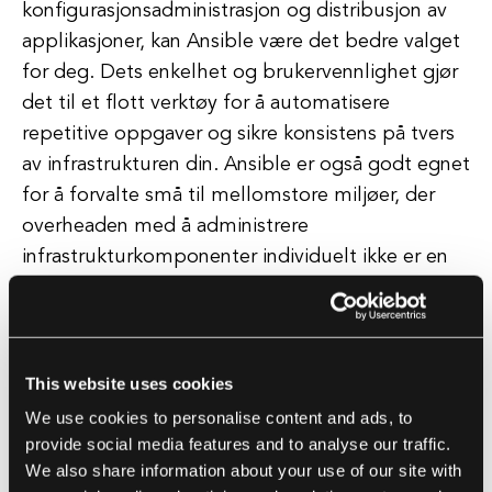
konfigurasjonsadministrasjon og distribusjon av
applikasjoner, kan Ansible være det bedre valget
for deg. Dets enkelhet og brukervennlighet gjør
det til et flott verktøy for å automatisere
repetitive oppgaver og sikre konsistens på tvers
av infrastrukturen din. Ansible er også godt egnet
for å forvalte små til mellomstore miljøer, der
overheaden med å administrere
infrastrukturkomponenter individuelt ikke er en
bekymring.
På den annen side, hvis du forvalter en stor og
kompleks infrastruktur på tvers av flere
This website uses cookies
skytjenesteleverandører, kan Terraform være et
We use cookies to personalise content and ads, to
bedre valg. Dets støtte for et bredt spekter av
provide social media features and to analyse our traffic.
We also share information about your use of our site with
leverandører og evnen til å forvalte infrastruktur