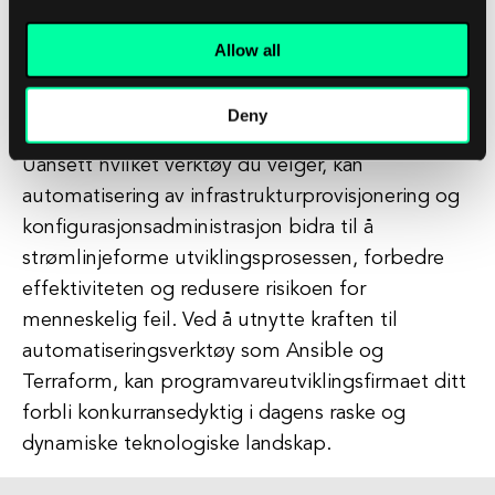
alternativet. Hvis du forvalter en stor og
kompleks infrastruktur på tvers av flere
Allow all
skytjenesteleverandører, kan Terraform være det
mer passende valget.
Deny
Uansett hvilket verktøy du velger, kan
automatisering av infrastrukturprovisjonering og
konfigurasjonsadministrasjon bidra til å
strømlinjeforme utviklingsprosessen, forbedre
effektiviteten og redusere risikoen for
menneskelig feil. Ved å utnytte kraften til
automatiseringsverktøy som Ansible og
Terraform, kan programvareutviklingsfirmaet ditt
forbli konkurransedyktig i dagens raske og
dynamiske teknologiske landskap.