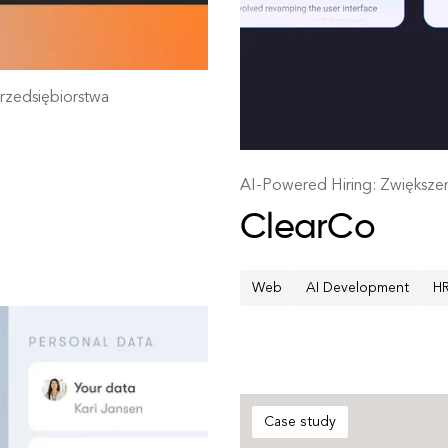
rzedsiębiorstwa
AI-Powered Hiring: Zwiększen
ClearCo
Web
AI Development
HR
Case study