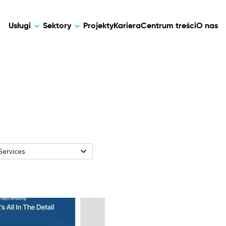
Usługi
Sektory
Projekty
Kariera
Centrum treści
O nas
AI
DEVELOPMENT
AI
walne rozwiązania dla opieki nad
Dostosowane rozwiązania AI dla intel
Web Development
AI Devel
zania danymi i telemedycyny.
automatyzacji, analizy danych i transf
biznesowej.
Mobile Development
Webflow Development
Services
Mobile
Web
Web &
Mobile