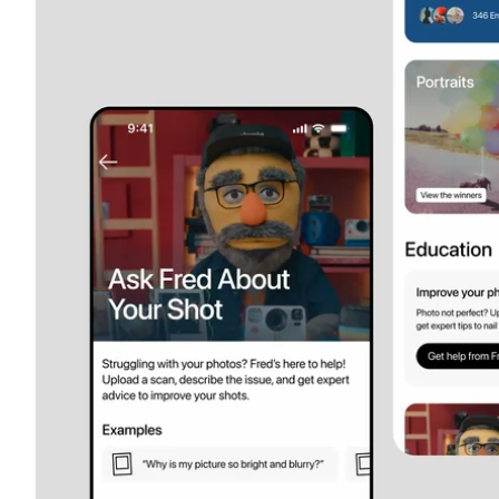
HRtech
Development
Healthcare
AI
Development
Big
Data
Design
HR
Webflow
Apparel
Finance