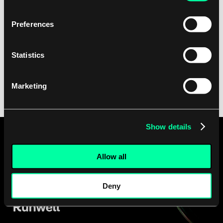
Preferences
Statistics
Klikając "Wyślij" akceptujesz naszą
politykę prywatności
.
Marketing
Show details
Allow all
Deny