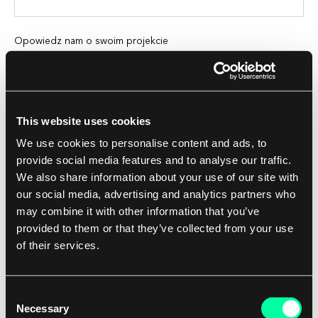
Opowiedz nam o swoim projekcie
This website uses cookies
Dodaj załącznik
We use cookies to personalise content and ads, to
provide social media features and to analyse our traffic.
We also share information about your use of our site with
Czy chcesz podać nam więcej informacji o
our social media, advertising and analytics partners who
projekcie?
(optional)
may combine it with other information that you’ve
provided to them or that they’ve collected from your use
of their services.
Czy potrzebujesz NDA?
(optional)
Consent
Necessary
Selection