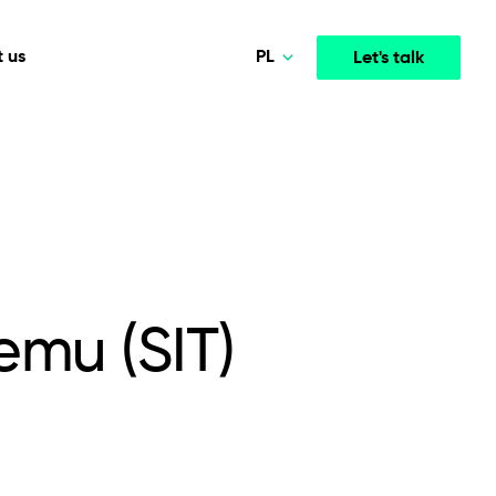
PL
 us
Let's talk
Norsk
Deutsch
Media & Entertainment
INTELLIGENCE
COOPERATION MODELS
English
mployee
High-performance streaming and media platforms
opment
Agile Project Management
that drive engagement.
Polski
emu (SIT)