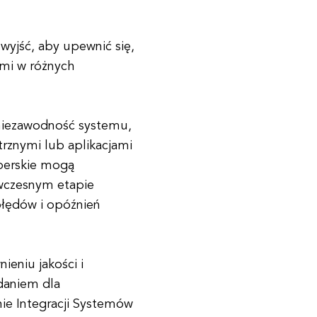
 wyjść, aby upewnić się,
ami w różnych
niezawodność systemu,
trznymi lub aplikacjami
operskie mogą
 wczesnym etapie
błędów i opóźnień
eniu jakości i
daniem dla
e Integracji Systemów