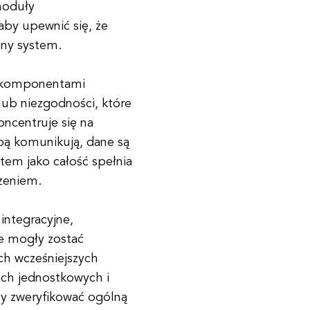
moduły
aby upewnić się, że
ny system.
i komponentami
ub niezgodności, które
oncentruje się na
obą komunikują, dane są
em jako całość spełnia
zeniem.
integracyjne,
re mogły zostać
ch wcześniejszych
ach jednostkowych i
by zweryfikować ogólną