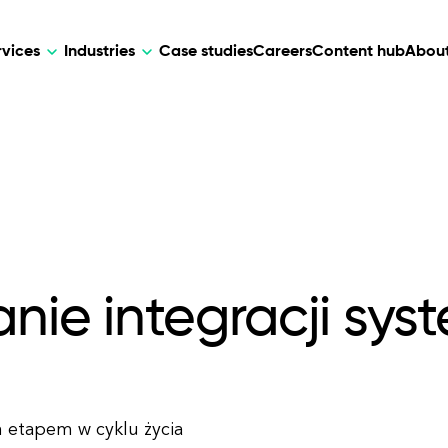
rvices
Industries
Case studies
Careers
Content hub
About
HR Tech
DEVELOPMENT
ARTIFICIAL 
lutions for patient care, data
AI-driven HR tech for automation, e
Web Development
AI Devel
elehealth.
experience, and business growth.
Mobile Development
Webflow Development
nie integracji syst
m etapem w cyklu życia