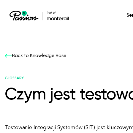
Se
Healthcare
Our services: build,
Our services: build,
DESIGN
Back to Knowledge Base
Secure, scalable so
transform, innovate
transform, innovate
Product Design
management, and t
your digital product
your digital product
GLOSSARY
Czym jest testowa
All services
Testowanie Integracji Systemów (SIT) jest kluczowy