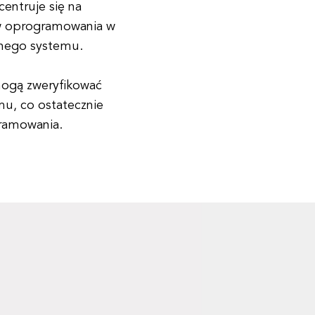
entruje się na
ów oprogramowania w
dnego systemu.
mogą zweryfikować
mu, co ostatecznie
ramowania.