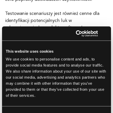
Testowanie scenariuszy jest również cenne dla
identyfikacji potencjalnych luk w
zabezpieczeniach produktu software'owego.
Tworząc scenariusze, które naśladują powszechne
zagrożenia bezpieczeństwa, deweloperzy mogą
proaktywnie zidentyfikować i zająć się wszelkimi
This website uses cookies
słabościami w oprogramowaniu, zanim trafi ono
We use cookies to personalise content and ads, to
do opinii publicznej.
provide social media features and to analyse our traffic.
We also share information about your use of our site with
Poza identyfikowaniem błędów i luk
our social media, advertising and analytics partners who
may combine it with other information that you’ve
zabezpieczeń, testowanie scenariuszy może
provided to them or that they’ve collected from your use
również pomóc firmom zajmującym się rozwojem
of their services.
oprogramowania w poprawie ogólnej jakości ich
produktów. Testując oprogramowanie w różnych
scenariuszach, deweloperzy mogą zapewnić, że
Consent