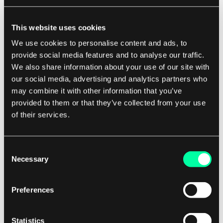
routingu w aplikacjach typu single-page, Redux
do zarządzania stanem aplikacji oraz React Native
This website uses cookies
do budowania aplikacji mobilnych na różne
We use cookies to personalise content and ads, to
platformy. Te narzędzia ułatwiają budowanie
provide social media features and to analyse our traffic.
złożonych, bogatych w funkcje aplikacji, które są
We also share information about your use of our site with
zarówno responsywne, jak i skalowalne.
our social media, advertising and analytics partners who
may combine it with other information that you’ve
Ogólnie rzecz biorąc, React oferuje nowoczesne,
provided to them or that they’ve collected from your use
of their services.
efektywne i elastyczne podejście do budowania
interfejsów użytkownika dla aplikacji
internetowych i mobilnych. Jego architektura
Consent
oparta na komponentach, wdrożenie wirtualnego
Necessary
Selection
DOM, jednokierunkowy przepływ danych i
rozbudowany ekosystem narzędzi i bibliotek
Preferences
czynią go popularnym wyborem wśród
deweloperów do tworzenia wysokiej jakości,
Statistics