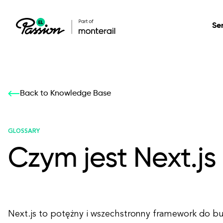
Se
Healthcare
Our services: build,
Our services: build,
DESIGN
Back to Knowledge Base
Secure, scalable so
transform, innovate
transform, innovate
Product Design
management, and t
your digital product
your digital product
GLOSSARY
Czym jest Next.js
All services
Next.js to potężny i wszechstronny framework do b