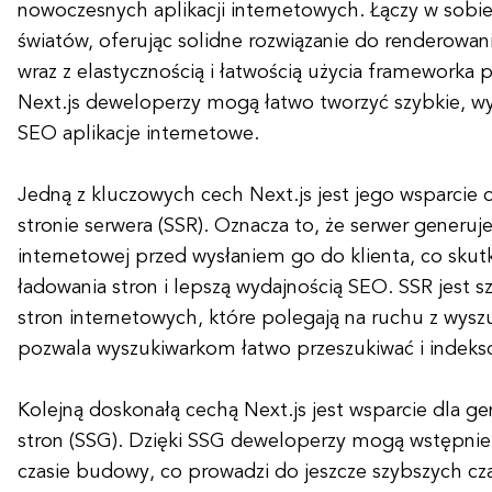
nowoczesnych aplikacji internetowych. Łączy w sobie
światów, oferując solidne rozwiązanie do renderowan
wraz z elastycznością i łatwością użycia frameworka po
Next.js deweloperzy mogą łatwo tworzyć szybkie, wyd
SEO aplikacje internetowe.
Jedną z kluczowych cech Next.js jest jego wsparcie 
stronie serwera (SSR). Oznacza to, że serwer generu
internetowej przed wysłaniem go do klienta, co sku
ładowania stron i lepszą wydajnością SEO. SSR jest s
stron internetowych, które polegają na ruchu z wysz
pozwala wyszukiwarkom łatwo przeszukiwać i indekso
Kolejną doskonałą cechą Next.js jest wsparcie dla ge
stron (SSG). Dzięki SSG deweloperzy mogą wstępnie
czasie budowy, co prowadzi do jeszcze szybszych cz