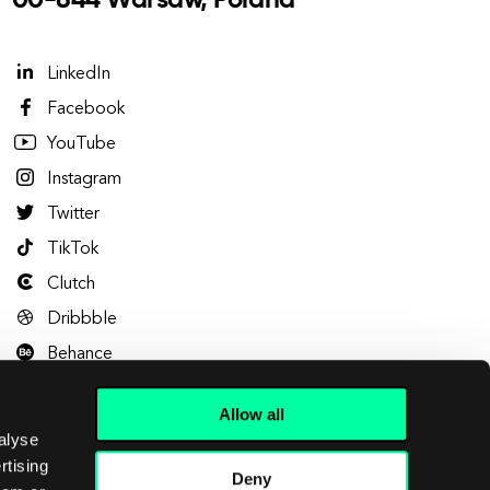
00-844 Warsaw, Poland
LinkedIn
Facebook
YouTube
Instagram
Twitter
TikTok
Clutch
Dribbble
Behance
Allow all
alyse
rtising
Deny