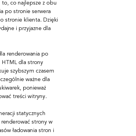
 to, co najlepsze z obu
ia po stronie serwera
 stronie klienta. Dzięki
ajne i przyjazne dla
dla renderowania po
je HTML dla strony
tkuje szybszym czasem
zczególnie ważne dla
ukiwarek, ponieważ
wać treści witryny.
neracji statycznych
 renderować strony w
asów ładowania stron i