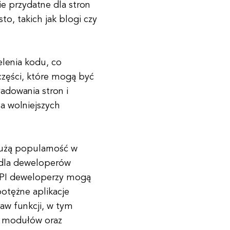
ie przydatne dla stron
sto, takich jak blogi czy
elenia kodu, co
części, które mogą być
adowania stron i
a wolniejszych
dużą popularność w
e dla deweloperów
 API deweloperzy mogą
otężne aplikacje
aw funkcji, w tym
e modułów oraz