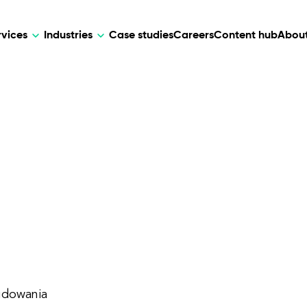
rvices
Industries
Case studies
Careers
Content hub
About
HR Tech
DEVELOPMENT
ARTIFICIAL 
lutions for patient care, data
AI-driven HR tech for automation, e
Web Development
AI Devel
elehealth.
experience, and business growth.
Mobile Development
Webflow Development
udowania