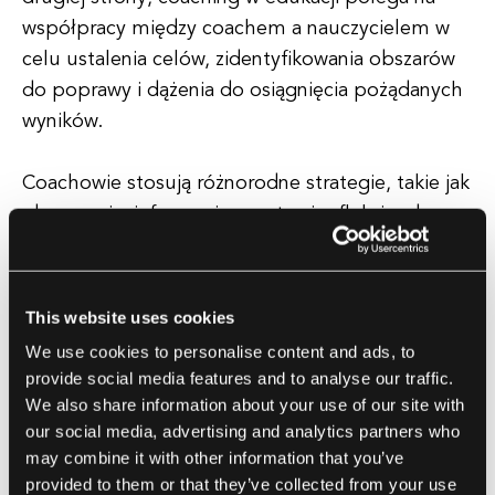
współpracy między coachem a nauczycielem w
celu ustalenia celów, zidentyfikowania obszarów
do poprawy i dążenia do osiągnięcia pożądanych
wyników.
Coachowie stosują różnorodne strategie, takie jak
obserwacja, informacja zwrotna i refleksja, aby
pomóc nauczycielom w doskonaleniu ich praktyk
instruktorskich, zwiększeniu umiejętności
zarządzania klasą oraz zaspokajaniu specyficznych
This website uses cookies
potrzeb uczniów.
We use cookies to personalise content and ads, to
provide social media features and to analyse our traffic.
Relacje coachingowe są zazwyczaj
We also share information about your use of our site with
krótkoterminowe i zorientowane na cele. Zarówno
our social media, advertising and analytics partners who
may combine it with other information that you’ve
mentoring, jak i coaching w edukacji są
provided to them or that they’ve collected from your use
zaprojektowane w celu umożliwienia