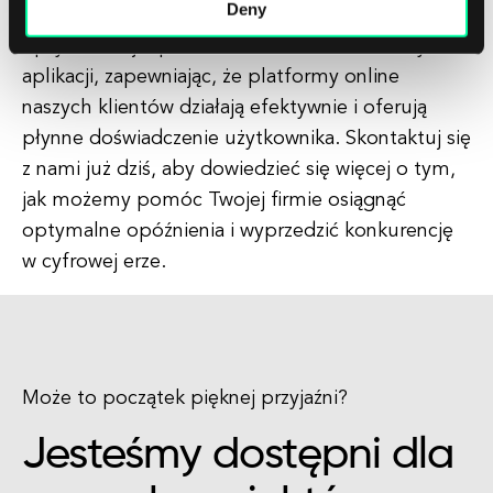
Deny
doświadczonych programistów specjalizuje się w
optymalizacji opóźnień dla stron internetowych i
aplikacji, zapewniając, że platformy online
naszych klientów działają efektywnie i oferują
płynne doświadczenie użytkownika. Skontaktuj się
z nami już dziś, aby dowiedzieć się więcej o tym,
jak możemy pomóc Twojej firmie osiągnąć
optymalne opóźnienia i wyprzedzić konkurencję
w cyfrowej erze.
Może to początek pięknej przyjaźni?
Jesteśmy dostępni dla