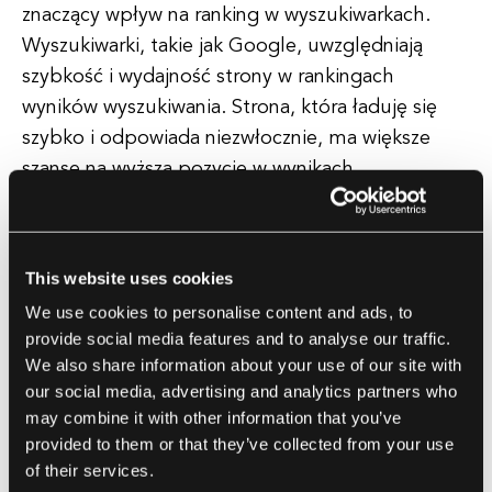
znaczący wpływ na ranking w wyszukiwarkach.
Wyszukiwarki, takie jak Google, uwzględniają
szybkość i wydajność strony w rankingach
wyników wyszukiwania. Strona, która ładuję się
szybko i odpowiada niezwłocznie, ma większe
szanse na wyższą pozycję w wynikach
wyszukiwania, co prowadzi do zwiększonej
widoczności i ruchu dla firm.
This website uses cookies
Co więcej, optymalizacja opóźnień może także
We use cookies to personalise content and ads, to
pomóc firmom zaoszczędzić koszty w dłuższej
provide social media features and to analyse our traffic.
perspektywie. Poprzez zmniejszenie ilości
We also share information about your use of our site with
przesyłanych danych w sieci i optymalizację
our social media, advertising and analytics partners who
wydajności transferu danych, firmy mogą
may combine it with other information that you’ve
provided to them or that they’ve collected from your use
zminimalizować zużycie swojego pasma i obniżyć
of their services.
koszty operacyjne. Jest to szczególnie ważne dla