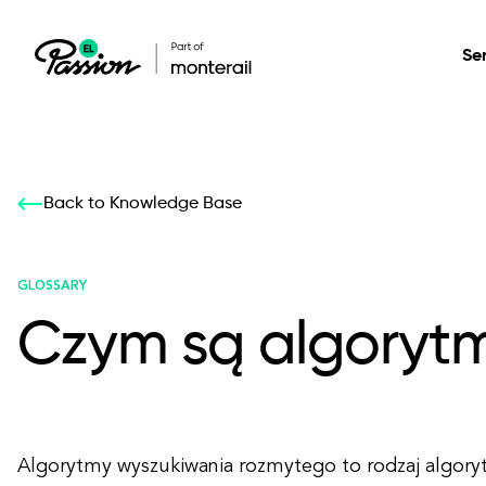
Se
Healthcare
Our services: build,
Our services: build,
DESIGN
Back to Knowledge Base
Secure, scalable so
transform, innovate
transform, innovate
Product Design
management, and t
your digital product
your digital product
GLOSSARY
Czym są algorytm
All services
Algorytmy wyszukiwania rozmytego to rodzaj algory