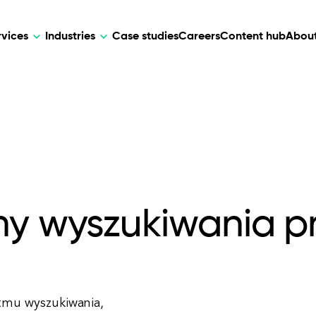
rvices
Industries
Case studies
Careers
Content hub
About
HR Tech
DEVELOPMENT
ARTIFICIAL 
lutions for patient care, data
AI-driven HR tech for automation, e
Web Development
AI Devel
elehealth.
experience, and business growth.
Mobile Development
Webflow Development
y wyszukiwania p
tmu wyszukiwania,