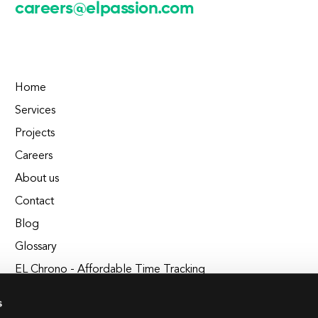
careers@elpassion.com
Home
Services
Projects
Careers
About us
Contact
Blog
Glossary
EL Chrono - Affordable Time Tracking
BuildEL
s