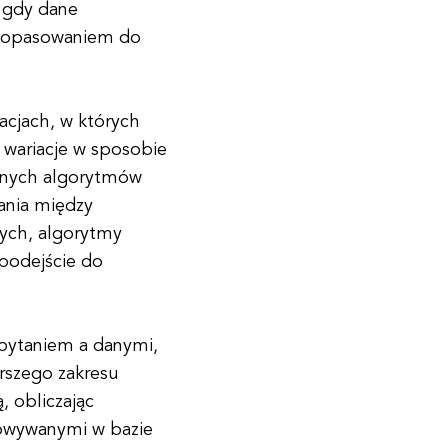
, gdy dane
 dopasowaniem do
acjach, w których
 wariacje w sposobie
yjnych algorytmów
ania między
ych, algorytmy
 podejście do
pytaniem a danymi,
erszego zakresu
, obliczając
owywanymi w bazie