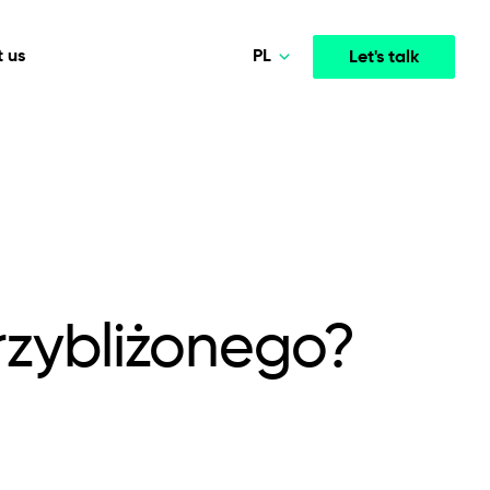
PL
 us
Let's talk
Norsk
Deutsch
Media & Entertainment
INTELLIGENCE
COOPERATION MODELS
English
mployee
High-performance streaming and media platforms
opment
Agile Project Management
that drive engagement.
Polski
rzybliżonego?