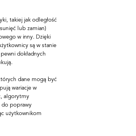
i, takiej jak odległość
usunięć lub zamian)
owego w inny. Dzięki
żytkownicy są w stanie
ą pewni dokładnych
kują.
których dane mogą być
ują wariacje w
c, algorytmy
e do poprawy
jąc użytkownikom