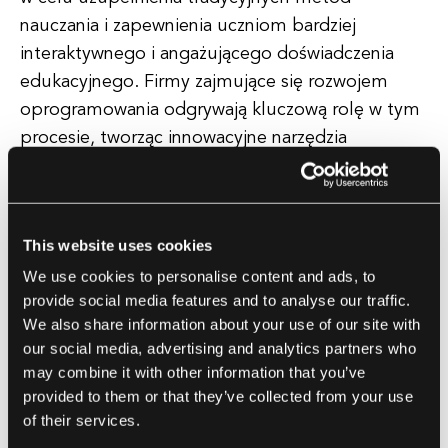
nauczania i zapewnienia uczniom bardziej
interaktywnego i angażującego doświadczenia
edukacyjnego. Firmy zajmujące się rozwojem
oprogramowania odgrywają kluczową rolę w tym
procesie, tworząc innowacyjne narzędzia
edukacyjne i platformy, które mogą być
stosowane w szkołach i klasach.
This website uses cookies
Dzięki wykorzystaniu technologii nauczyciele
We use cookies to personalise content and ads, to
mogą personalizować doświadczenia edukacyjne
provide social media features and to analyse our traffic.
dla uczniów, skuteczniej śledzić ich postępy i
We also share information about your use of our site with
zapewniać im natychmiastową informację
our social media, advertising and analytics partners who
zwrotną na temat ich pracy. Pomaga to nie tylko
may combine it with other information that you’ve
uczniom uczyć się w swoim własnym tempie, ale
provided to them or that they’ve collected from your use
także pozwala nauczycielom identyfikować
of their services.
obszary, w których uczniowie mogą potrzebować