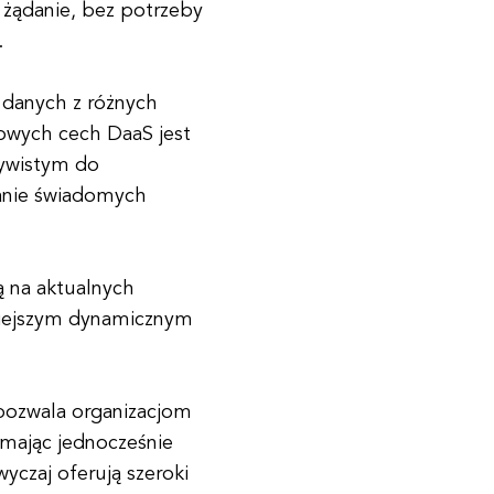
 żądanie, bez potrzeby
.
 danych z różnych
zowych cech DaaS jest
zywistym do
anie świadomych
ą na aktualnych
siejszym dynamicznym
pozwala organizacjom
 mając jednocześnie
czaj oferują szeroki