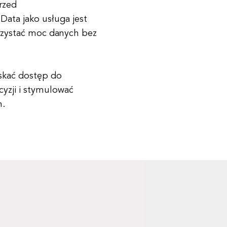
rzed
ata jako usługa jest
orzystać moc danych bez
skać dostęp do
yzji i stymulować
h.