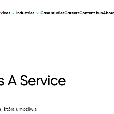
rvices
Industries
Case studies
Careers
Content hub
About
HR Tech
DEVELOPMENT
ARTIFICIAL 
lutions for patient care, data
AI-driven HR tech for automation, e
Web Development
AI Devel
elehealth.
experience, and business growth.
Mobile Development
Webflow Development
s A Service
, która umożliwia