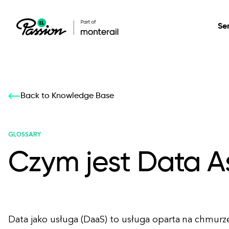
Se
Healthcare
Our services: build,
Our services: build,
DESIGN
Back to Knowledge Base
Secure, scalable so
transform, innovate
transform, innovate
Product Design
management, and t
your digital product
your digital product
GLOSSARY
Czym jest Data A
All services
Data jako usługa (DaaS) to usługa oparta na chmurze