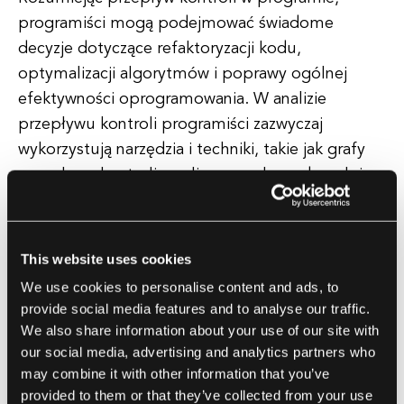
programiści mogą podejmować świadome
decyzje dotyczące refaktoryzacji kodu,
optymalizacji algorytmów i poprawy ogólnej
efektywności oprogramowania. W analizie
przepływu kontroli programiści zazwyczaj
wykorzystują narzędzia i techniki, takie jak grafy
przepływu kontroli, analiza przepływu danych i
analiza statyczna, aby zbadać strukturę programu
i zidentyfikować potencjalne problemy.
This website uses cookies
Wizualizując przepływ kontroli w programie za
We use cookies to personalise content and ads, to
pomocą grafów przepływu kontroli, programiści
provide social media features and to analyse our traffic.
mogą łatwo zidentyfikować złożone struktury
We also share information about your use of our site with
kontroli, pętle i instrukcje warunkowe, które
our social media, advertising and analytics partners who
may combine it with other information that you’ve
mogą wpłynąć na zachowanie programu.
provided to them or that they’ve collected from your use
Podsumowując, analiza przepływu kontroli