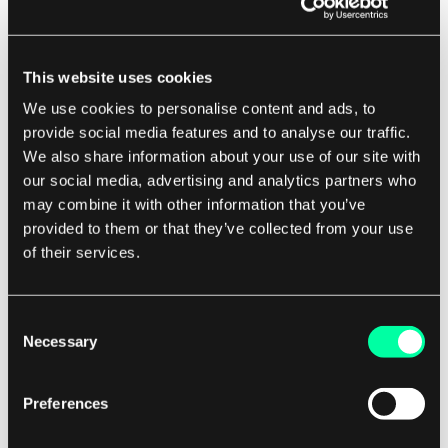
komputerowym. Te błędy mają katastrofalny
wpływ na funkcjonalność oprogramowania,
This website uses cookies
powodując, że staje się ono całkowicie
We use cookies to personalise content and ads, to
nieużyteczne lub stanowi poważne zagrożenie dla
provide social media features and to analyse our traffic.
bezpieczeństwa. Błędy krytyczne muszą być
We also share information about your use of our site with
rozwiązane niezwłocznie, aby zapobiec dalszym
our social media, advertising and analytics partners who
uszkodzeniom lub szkodom dla oprogramowania
may combine it with other information that you’ve
i jego użytkowników.
provided to them or that they’ve collected from your use
of their services.
Dla potencjalnych klientów firmy zajmującej się
rozwojem oprogramowania zrozumienie
Consent
poziomów ciężkości błędów jest kluczowe w
Necessary
Selection
zapewnieniu, że ich oprogramowanie jest
rozwijane i utrzymywane na najwyższym
Preferences
poziomie. Współpracując z firmą, która ma
dogłębną wiedzę na temat poziomów ciężkości