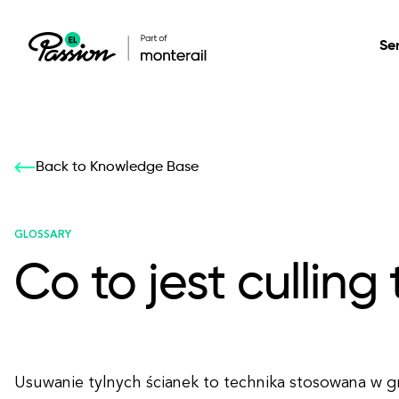
Se
Healthcare
Our services: build,
Our services: build,
DESIGN
Back to Knowledge Base
Secure, scalable so
transform, innovate
transform, innovate
Product Design
management, and t
your digital product
your digital product
GLOSSARY
Co to jest culling
All services
Usuwanie tylnych ścianek to technika stosowana w 