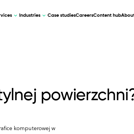
rvices
Industries
Case studies
Careers
Content hub
About
HR Tech
DEVELOPMENT
ARTIFICIAL 
lutions for patient care, data
AI-driven HR tech for automation, e
Web Development
AI Devel
elehealth.
experience, and business growth.
Mobile Development
Webflow Development
 tylnej powierzchni
grafice komputerowej w