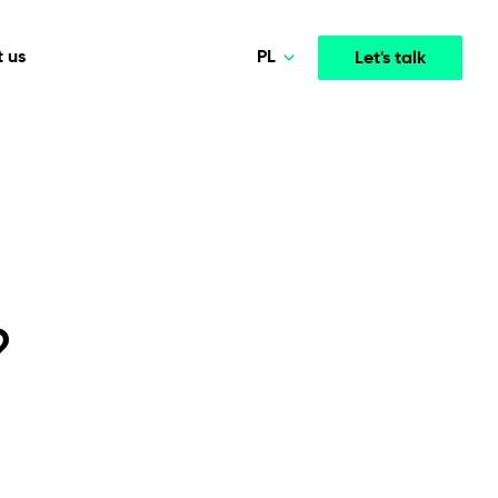
PL
 us
Let's talk
Norsk
Deutsch
Media & Entertainment
INTELLIGENCE
COOPERATION MODELS
English
mployee
High-performance streaming and media platforms
opment
Agile Project Management
that drive engagement.
Polski
?