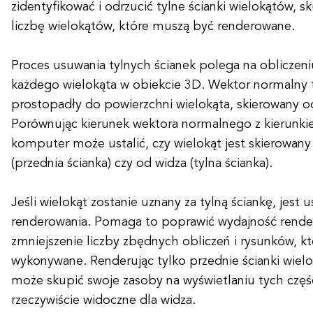
zidentyfikować i odrzucić tylne ścianki wielokątów, s
liczbę wielokątów, które muszą być renderowane.
Proces usuwania tylnych ścianek polega na oblicze
każdego wielokąta w obiekcie 3D. Wektor normalny to
prostopadły do powierzchni wielokąta, skierowany od
Porównując kierunek wektora normalnego z kierunkie
komputer może ustalić, czy wielokąt jest skierowany
(przednia ścianka) czy od widza (tylna ścianka).
Jeśli wielokąt zostanie uznany za tylną ściankę, jest
renderowania. Pomaga to poprawić wydajność rende
zmniejszenie liczby zbędnych obliczeń i rysunków, k
wykonywane. Renderując tylko przednie ścianki wie
może skupić swoje zasoby na wyświetlaniu tych częśc
rzeczywiście widoczne dla widza.