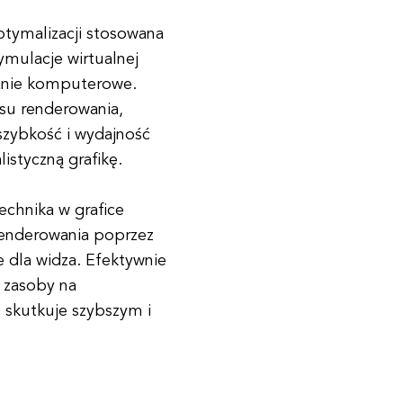
ptymalizacji stosowana
symulacje wirtualnej
anie komputerowe.
esu renderowania,
zybkość i wydajność
listyczną grafikę.
chnika w grafice
enderowania poprzez
e dla widza. Efektywnie
 zasoby na
 skutkuje szybszym i