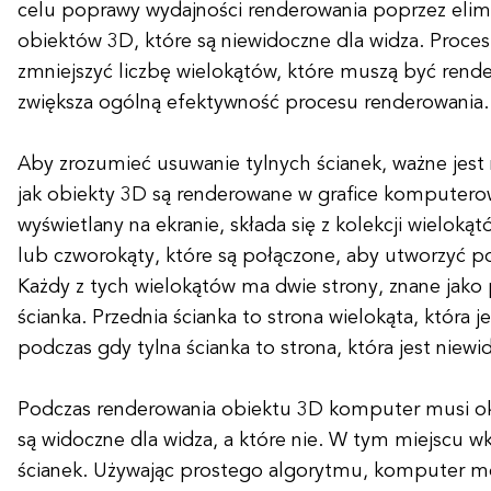
celu poprawy wydajności renderowania poprzez elimi
obiektów 3D, które są niewidoczne dla widza. Proc
zmniejszyć liczbę wielokątów, które muszą być ren
zwiększa ogólną efektywność procesu renderowania.
Aby zrozumieć usuwanie tylnych ścianek, ważne jest 
jak obiekty 3D są renderowane w grafice komputerow
wyświetlany na ekranie, składa się z kolekcji wielokątó
lub czworokąty, które są połączone, aby utworzyć p
Każdy z tych wielokątów ma dwie strony, znane jako p
ścianka. Przednia ścianka to strona wielokąta, która j
podczas gdy tylna ścianka to strona, która jest niewi
Podczas renderowania obiektu 3D komputer musi okr
są widoczne dla widza, a które nie. W tym miejscu w
ścianek. Używając prostego algorytmu, komputer m