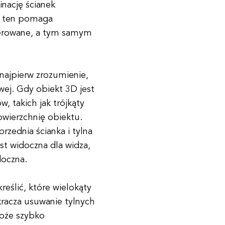
nację ścianek
es ten pomaga
derowane, a tym samym
najpierw zrozumienie,
ej. Gdy obiekt 3D jest
w, takich jak trójkąty
owierzchnię obiektu.
rzednia ścianka i tylna
est widoczna dla widza,
doczna.
eślić, które wielokąty
kracza usuwanie tylnych
oże szybko