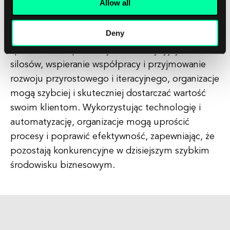
Allow all
potężna metodologia, która umożliwia
organizacjom projektowanie i wdrażanie
Deny
systemów IT w elastyczny i dostosowawczy
sposób. Przez przełamywanie tradycyjnych
silosów, wspieranie współpracy i przyjmowanie
rozwoju przyrostowego i iteracyjnego, organizacje
mogą szybciej i skuteczniej dostarczać wartość
swoim klientom. Wykorzystując technologię i
automatyzację, organizacje mogą uprościć
procesy i poprawić efektywność, zapewniając, że
pozostają konkurencyjne w dzisiejszym szybkim
środowisku biznesowym.