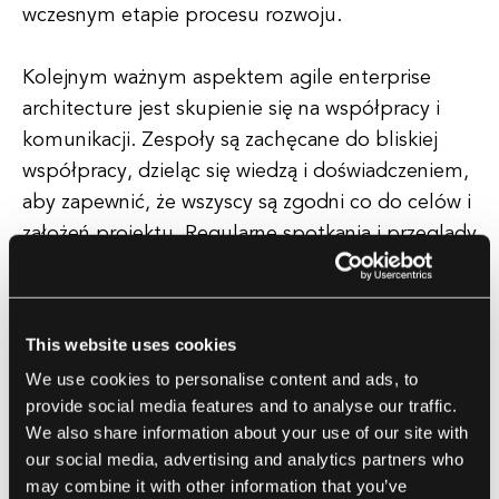
wczesnym etapie procesu rozwoju.
Kolejnym ważnym aspektem agile enterprise
architecture jest skupienie się na współpracy i
komunikacji. Zespoły są zachęcane do bliskiej
współpracy, dzieląc się wiedzą i doświadczeniem,
aby zapewnić, że wszyscy są zgodni co do celów i
założeń projektu. Regularne spotkania i przeglądy
są organizowane w celu uzyskania feedbacku na
temat postępów i identyfikacji wszelkich
potencjalnych przeszkód lub wyzwań, które
This website uses cookies
należy rozwiązać.
We use cookies to personalise content and ads, to
provide social media features and to analyse our traffic.
Dodatkowo, agile enterprise architecture kładzie
We also share information about your use of our site with
duży nacisk na wykorzystanie technologii i
our social media, advertising and analytics partners who
automatyzacji w celu uproszczenia procesów i
may combine it with other information that you’ve