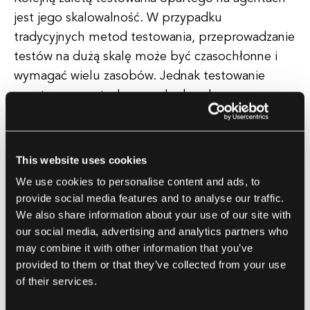
jest jego skalowalność. W przypadku
tradycyjnych metod testowania, przeprowadzanie
testów na dużą skalę może być czasochłonne i
wymagać wielu zasobów. Jednak testowanie
oparte na agentach pozwala deweloperom na
jednoczesne uruchamianie testów na wielu
agentach, co ułatwia testowanie aplikacji w
warunkach dużego obciążenia. Może to pomóc
This website uses cookies
zidentyfikować wąskie gardła i problemy z
We use cookies to personalise content and ads, to
wydajnością, które mogą występować tylko przy
provide social media features and to analyse our traffic.
wysokim poziomie użytkowania.
We also share information about your use of our site with
our social media, advertising and analytics partners who
may combine it with other information that you’ve
Dodatkowo testowanie oparte na agentach może
provided to them or that they’ve collected from your use
pomóc w poprawie efektywności procesu
of their services.
testowania. Automatyzując powtarzalne zadania i
uruchamiając testy równolegle, deweloperzy