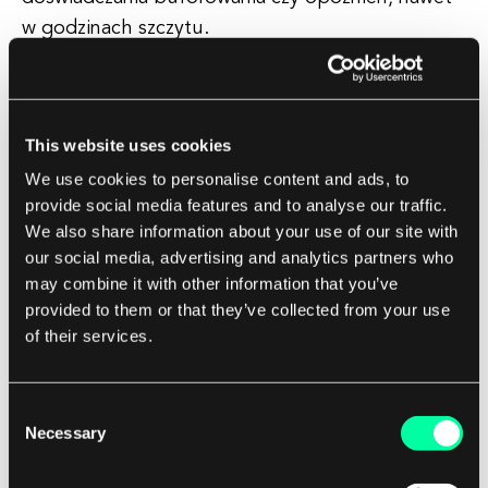
w godzinach szczytu.
Streaming oferuje także spersonalizowane i na
żądanie doświadczenie, pozwalając Ci wybierać,
This website uses cookies
co chcesz oglądać lub słuchać, kiedykolwiek
We use cookies to personalise content and ads, to
chcesz. Dzięki usługom streamingowym możesz
provide social media features and to analyse our traffic.
tworzyć spersonalizowane playlisty, odkrywać
We also share information about your use of our site with
nowe treści na podstawie swoich preferencji, a
our social media, advertising and analytics partners who
nawet otrzymywać rekomendacje dostosowane
may combine it with other information that you’ve
do Twojego gustu.
provided to them or that they’ve collected from your use
of their services.
Oprócz rozrywki, streaming zrewolucjonizował
także sposób, w jaki firmy komunikują się i
Consent
współpracują. Dzięki wzrostowi popularności
Necessary
Selection
platform do wideokonferencji i transmisji na
żywo, organizacje mogą łączyć się z