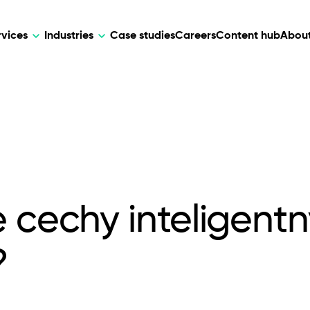
rvices
Industries
Case studies
Careers
Content hub
About
HR Tech
DEVELOPMENT
ARTIFICIAL 
lutions for patient care, data
AI-driven HR tech for automation, e
Web Development
AI Devel
elehealth.
experience, and business growth.
Mobile Development
Webflow Development
e cechy inteligent
?