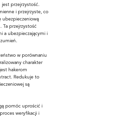
jest przejrzystość.
ienne i przejrzyste, co
ę ubezpieczeniową
 Ta przejrzystość
 a ubezpieczającymi i
ozumień.
czeństwo w porównaniu
alizowany charakter
 jest hakerom
ract. Redukuje to
ieczeniowej są
gą pomóc uprościć i
roces weryfikacji i