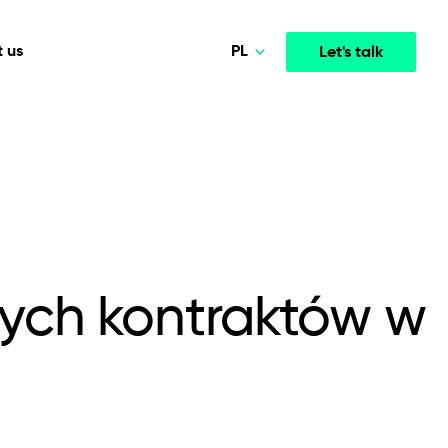
PL
 us
Let's talk
Norsk
Deutsch
Media & Entertainment
INTELLIGENCE
COOPERATION MODELS
English
mployee
High-performance streaming and media platforms
opment
Agile Project Management
that drive engagement.
Polski
nych kontraktów w