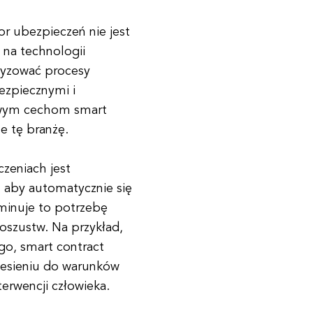
or ubezpieczeń nie jest
na technologii
atyzować procesy
ezpiecznymi i
zowym cechom smart
e tę branżę.
zeniach jest
 aby automatycznie się
iminuje to potrzebę
 oszustw. Na przykład,
go, smart contract
iesieniu do warunków
terwencji człowieka.