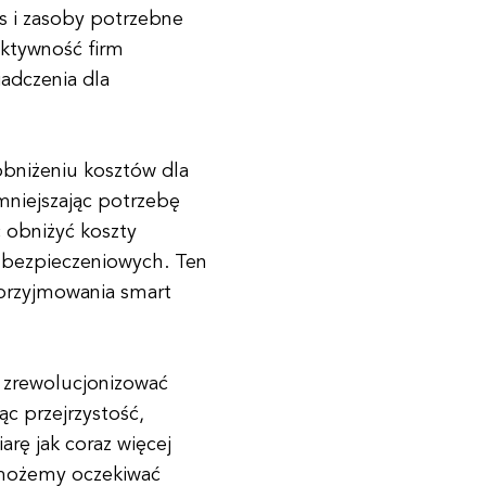
as i zasoby potrzebne
ektywność firm
adczenia dla
bniżeniu kosztów dla
mniejszając potrzebę
 obniżyć koszty
 ubezpieczeniowych. Ten
przyjmowania smart
 zrewolucjonizować
ąc przejrzystość,
arę jak coraz więcej
 możemy oczekiwać