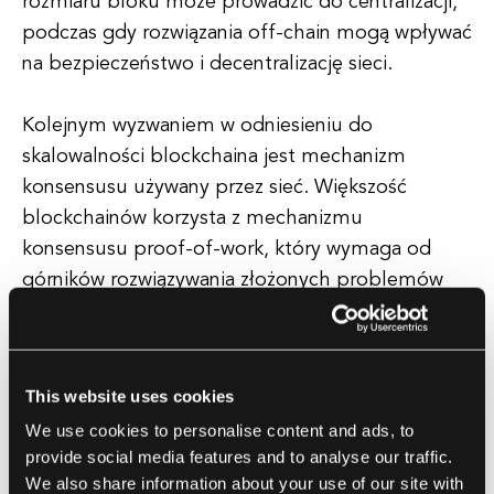
rozmiaru bloku może prowadzić do centralizacji,
podczas gdy rozwiązania off-chain mogą wpływać
na bezpieczeństwo i decentralizację sieci.
Kolejnym wyzwaniem w odniesieniu do
skalowalności blockchaina jest mechanizm
konsensusu używany przez sieć. Większość
blockchainów korzysta z mechanizmu
konsensusu proof-of-work, który wymaga od
górników rozwiązywania złożonych problemów
matematycznych w celu weryfikacji transakcji i
dodawania ich do blockchaina. Proces ten może
być wolny i energochłonny, co prowadzi do
This website uses cookies
problemów ze skalowalnością w miarę rozwoju
We use cookies to personalise content and ads, to
sieci.
provide social media features and to analyse our traffic.
We also share information about your use of our site with