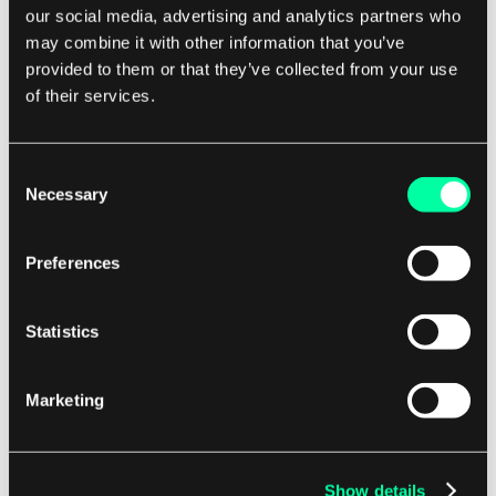
Aby sprostać temu wyzwaniu, niektórzy
our social media, advertising and analytics partners who
deweloperzy zaproponowali alternatywne
may combine it with other information that you’ve
mechanizmy konsensusu, takie jak proof-of-stake
provided to them or that they’ve collected from your use
lub delegated proof-of-stake, które są bardziej
of their services.
energooszczędne i skalowalne. Jednak te
mechanizmy również mają swoje ograniczenia i
Consent
kompromisy, a osiągnięcie konsensusu co do
Necessary
Selection
najlepszego podejścia może być trudne.
Preferences
Dodatkowo, interoperacyjność między różnymi
blockchainami stanowi kolejne wyzwanie w
Statistics
zakresie skalowalności blockchaina. W miarę jak
powstaje coraz więcej blockchainów dla
Marketing
konkretnych zastosowań lub branż, zachodzi
potrzeba, aby te sieci mogły komunikować się ze
sobą i przeprowadzać transakcje w sposób
Show details