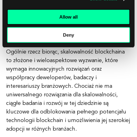
bezproblemowy. Jednak osiągnięcie
interoperacyjności między różnymi blockchainami
Allow all
może być skomplikowane i wymaga
standardyzacji oraz współpracy między
deweloperami.
Deny
Ogólnie rzecz biorąc, skalowalność blockchaina
to złożone i wieloaspektowe wyzwanie, które
wymaga innowacyjnych rozwiązań oraz
współpracy deweloperów, badaczy i
interesariuszy branżowych. Chociaż nie ma
uniwersalnego rozwiązania dla skalowalności,
ciągłe badania i rozwój w tej dziedzinie są
kluczowe dla odblokowania pełnego potencjału
technologii blockchain i umożliwienia jej szerokiej
adopcji w różnych branżach.