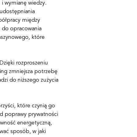
 i wymianę wiedzy.
 udostępniania
półpracy między
ć do opracowania
aszynowego, które
Dzięki rozproszeniu
ning zmniejsza potrzebę
adzi do niższego zużycia
zyści, które czynią go
Od poprawy prywatności
ywność energetyczną,
wać sposób, w jaki