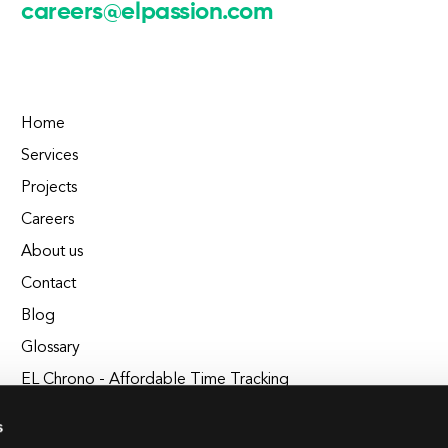
careers@elpassion.com
Home
Services
Projects
Careers
About us
Contact
Blog
Glossary
EL Chrono - Affordable Time Tracking
BuildEL
s