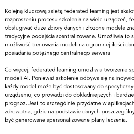
Kolejną kluczową zaletą federated learning jest skalo
rozproszeniu procesu szkolenia na wiele urządzeń, f
obsługiwać duże zbiory danych i złożone modele znac
tradycyjne podejścia scentralizowane. Umożliwia to s
możliwość trenowania modeli na ogromnej ilości da
posiadania potężnego centralnego serwera.
Co więcej, federated learning umożliwia tworzenie 
modeli AI. Ponieważ szkolenie odbywa się na indywi
każdy model może być dostosowany do specyficzny
urządzeniu, co prowadzi do dokładniejszych i bardzi
prognoz. Jest to szczególnie przydatne w aplikacjach
zdrowotna, gdzie na podstawie danych poszczegól
być generowane spersonalizowane plany leczenia.