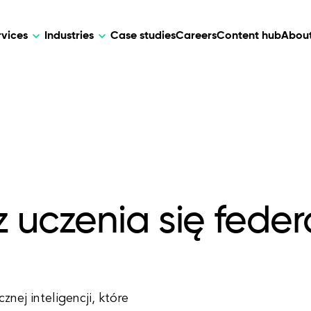
rvices
Industries
Case studies
Careers
Content hub
About
HR Tech
DEVELOPMENT
ARTIFICIAL 
lutions for patient care, data
AI-driven HR tech for automation, e
Web Development
AI Devel
elehealth.
experience, and business growth.
Mobile Development
Webflow Development
 z uczenia się fede
nej inteligencji, które