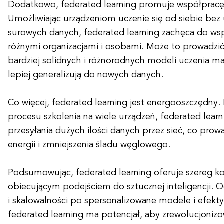
Dodatkowo, federated learning promuje współpracę
Umożliwiając urządzeniom uczenie się od siebie bez
surowych danych, federated learning zachęca do ws
różnymi organizacjami i osobami. Może to prowadzi
bardziej solidnych i różnorodnych modeli uczenia m
lepiej generalizują do nowych danych.
Co więcej, federated learning jest energooszczędny. 
procesu szkolenia na wiele urządzeń, federated lear
przesyłania dużych ilości danych przez sieć, co prow
energii i zmniejszenia śladu węglowego.
Podsumowując, federated learning oferuje szereg kor
obiecującym podejściem do sztucznej inteligencji. 
i skalowalności po spersonalizowane modele i efekt
federated learning ma potencjał, aby zrewolucjonizo