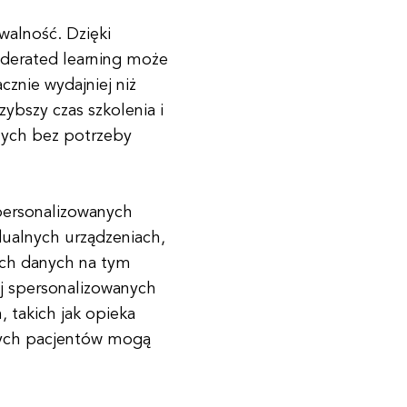
walność. Dzięki
ederated learning może
znie wydajniej niż
zybszy czas szkolenia i
nych bez potrzeby
spersonalizowanych
dualnych urządzeniach,
ch danych na tym
ej spersonalizowanych
, takich jak opieka
nych pacjentów mogą