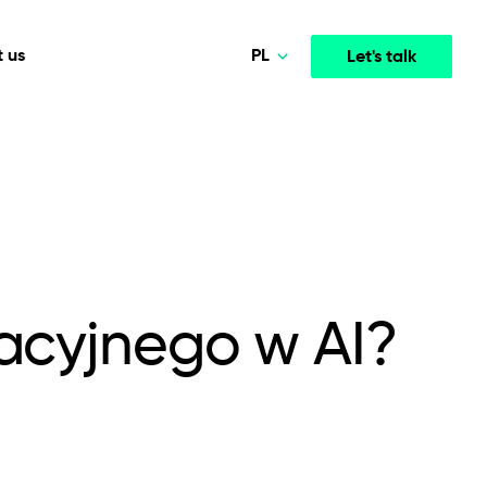
PL
 us
Let's talk
Norsk
Deutsch
Media & Entertainment
INTELLIGENCE
COOPERATION MODELS
English
mployee
High-performance streaming and media platforms
opment
Agile Project Management
that drive engagement.
Polski
racyjnego w AI?