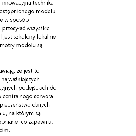
 innowacyjna technika
udostępnionego modelu
ne w sposób
 przesyłać wszystkie
 jest szkolony lokalnie
rametry modelu są
wiają, że jest to
 najważniejszych
ycyjnych podejściach do
 centralnego serwera
zpieczeństwo danych.
niu, na którym są
ępniane, co zapewnia,
cim.