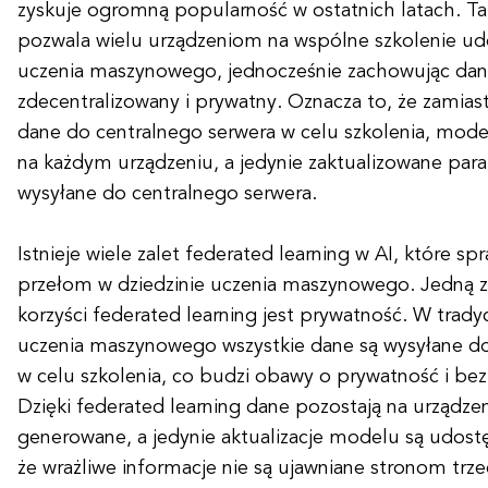
zyskuje ogromną popularność w ostatnich latach. Ta
pozwala wielu urządzeniom na wspólne szkolenie 
uczenia maszynowego, jednocześnie zachowując da
zdecentralizowany i prywatny. Oznacza to, że zamiast
dane do centralnego serwera w celu szkolenia, model
na każdym urządzeniu, a jedynie zaktualizowane pa
wysyłane do centralnego serwera.
Istnieje wiele zalet federated learning w AI, które spra
przełom w dziedzinie uczenia maszynowego. Jedną z
korzyści federated learning jest prywatność. W trad
uczenia maszynowego wszystkie dane są wysyłane do
w celu szkolenia, co budzi obawy o prywatność i be
Dzięki federated learning dane pozostają na urządze
generowane, a jedynie aktualizacje modelu są udost
że wrażliwe informacje nie są ujawniane stronom trze