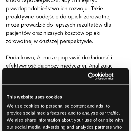
środki zapobiegawcze, aby zmniejszyć
prawdopodobieństwo ich rozwoju. Takie
proaktywne podejście do opieki zdrowotnej
może prowadzić do lepszych rezultatów dla
pacjentów oraz niższych kosztów opieki
zdrowotnej w dłuższej perspektywie.
Dodatkowo, AI może poprawić dokładność i
efektywność diagnozy medycznej. Analizując
skany obrazów medycznych, algorytmy AI mogą
wykrywać subtelne nieprawidłowości, które mogą
umknąć ludzkim radiologom. Może to prowadzić
This website uses cookies
do wcześniejszego wykrycia chorób takich jak rak,
We use cookies to personalise content and ads, to
co pozwala na szybsze leczenie i lepsze wyniki dla
provide social media features and to analyse our traffic.
pacjentów. AI może również pomóc dostawcom
We also share information about your use of our site with
opieki zdrowotnej w identyfikacji najbardziej
our social media, advertising and analytics partners who