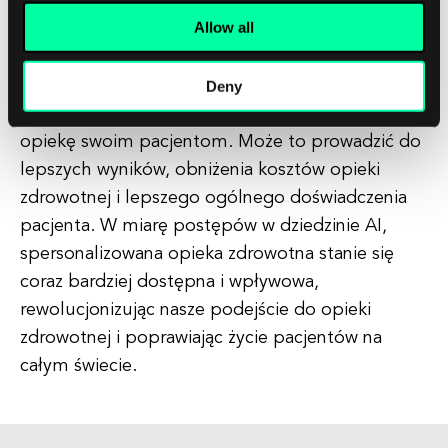
Ogólnie rzecz biorąc, korzyści z zastosowania AI w
Allow all
spersonalizowanej opiece zdrowotnej są ogromne
i dalekosiężne. Wykorzystując technologie AI,
dostawcy opieki zdrowotnej mogą zapewnić
Deny
bardziej skuteczną, efektywną i spersonalizowaną
opiekę swoim pacjentom. Może to prowadzić do
lepszych wyników, obniżenia kosztów opieki
zdrowotnej i lepszego ogólnego doświadczenia
pacjenta. W miarę postępów w dziedzinie AI,
spersonalizowana opieka zdrowotna stanie się
coraz bardziej dostępna i wpływowa,
rewolucjonizując nasze podejście do opieki
zdrowotnej i poprawiając życie pacjentów na
całym świecie.