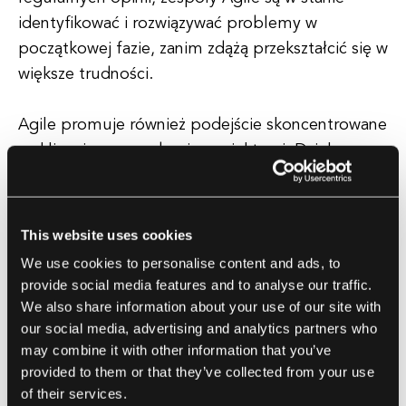
identyfikować i rozwiązywać problemy w
początkowej fazie, zanim zdążą przekształcić się w
większe trudności.
Agile promuje również podejście skoncentrowane
na kliencie w zarządzaniu projektami. Dzieląc
projekty na mniejsze, bardziej zrozumiałe części,
zespoły mogą dostarczać wartość klientom
szybciej i bardziej konsekwentnie. To pozwala na
This website uses cookies
szybsze uzyskiwanie opinii i walidację,
We use cookies to personalise content and ads, to
zapewniając, że finalny produkt spełnia potrzeby i
provide social media features and to analyse our traffic.
oczekiwania użytkowników końcowych. Angażując
We also share information about your use of our site with
klientów w proces rozwoju od samego początku,
our social media, advertising and analytics partners who
may combine it with other information that you’ve
zespoły Agile są w stanie budować produkty,
provided to them or that they’ve collected from your use
które mają większe szanse na sukces na rynku.
of their services.