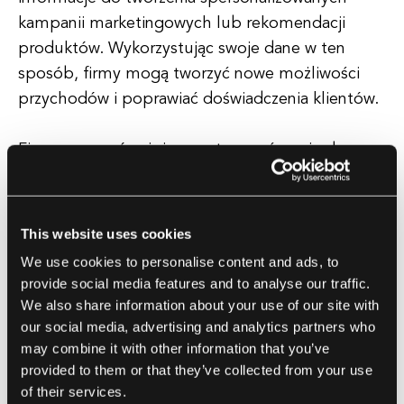
kampanii marketingowych lub rekomendacji
produktów. Wykorzystując swoje dane w ten
sposób, firmy mogą tworzyć nowe możliwości
przychodów i poprawiać doświadczenia klientów.
Firmy mogą również monetyzować swoje dane,
wykorzystując je do optymalizacji operacji
wewnętrznych i poprawy podejmowania decyzji.
Analizując dane operacyjne, firmy mogą
This website uses cookies
zidentyfikować nieefektywności, usprawnić
We use cookies to personalise content and ads, to
procesy oraz podejmować lepsze decyzje
provide social media features and to analyse our traffic.
biznesowe. Może to prowadzić do oszczędności
We also share information about your use of our site with
kosztów, zwiększenia wydajności i poprawy
our social media, advertising and analytics partners who
may combine it with other information that you’ve
wyników biznesowych.
provided to them or that they’ve collected from your use
of their services.
Oprócz tych strategii, firmy mogą także