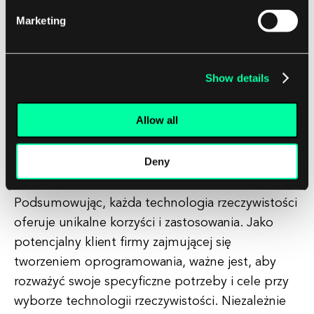
świata. AR wzbogaca postrzeganie rzeczywistości
Marketing
przez użytkowników, nakładając informacje
cyfrowe na świat fizyczny. MR łączy elementy
zarówno VR, jak i AR, aby stworzyć bardziej
Show details
interaktywne i immersyjne doświadczenie. XR
zapewnia elastyczną platformę, która pozwala
Allow all
użytkownikom na płynne przechodzenie między
różnymi rzeczywistościami w zależności od ich
Deny
potrzeb.
Podsumowując, każda technologia rzeczywistości
oferuje unikalne korzyści i zastosowania. Jako
potencjalny klient firmy zajmującej się
tworzeniem oprogramowania, ważne jest, aby
rozważyć swoje specyficzne potrzeby i cele przy
wyborze technologii rzeczywistości. Niezależnie