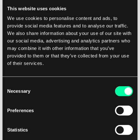
Cross reality (XR) to termin, który obejmuje
This website uses cookies
wszystkie formy technologii rzeczywistości, w
We use cookies to personalise content and ads, to
tym VR, AR i MR. XR to wszechstronna i
provide social media features and to analyse our traffic.
elastyczna platforma, która pozwala
We also share information about your use of our site with
użytkownikom na płynne przechodzenie między
our social media, advertising and analytics partners who
różnymi rzeczywistościami w zależności od ich
may combine it with other information that you’ve
potrzeb i preferencji. XR jest często stosowane w
provided to them or that they’ve collected from your use
of their services.
środowiskach współpracy, gdzie użytkownicy
mogą wchodzić w interakcje ze sobą w czasie
rzeczywistym w różnych rzeczywistościach.
Consent
Necessary
Selection
Porównując VR, AR, MR i XR, ważne jest, aby
rozważyć czynniki takie jak immersja, interakcja i
Preferences
wszechstronność. VR oferuje najwyższy poziom
immersji, pozwalając użytkownikom całkowicie
Statistics
uciec od rzeczywistości i wejść do wirtualnego