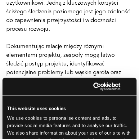
użytkownikowi. Jedną z kluczowych korzyści
ścisłego śledzenia poziomego jest jego zdolność
do zapewnienia przejrzystości i widoczności
procesu rozwoju.
Dokumentując relacje między różnymi
elementami projektu, zespoły mogą łatwo
śledzić postęp projektu, identyfikować
potencjalne problemy lub wąskie gardła oraz
podejmować świadome decyzje, aby utrzymać
projekt w harmonogramie i w budżecie.
Dodatkowo, ścisłe śledzenie poziome pomaga
poprawić współpracę i komunikację wśród
This website uses cookies
członków zespołu, ponieważ zapewnia wspólne
We use cookies to personalise content and ads, to
zrozumienie wymagań projektu i projektu na
provide social media features and to analyse our traffic.
We also share information about your use of our site with
różnych poziomach.