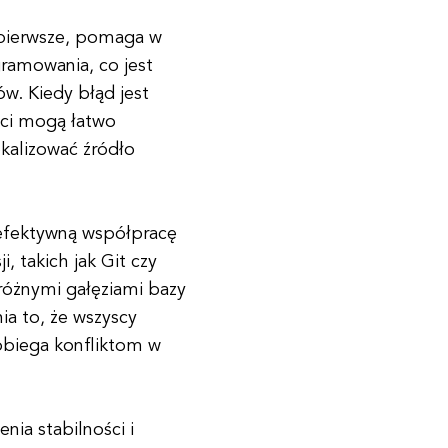
 pierwsze, pomaga w
ramowania, co jest
w. Kiedy błąd jest
ści mogą łatwo
okalizować źródło
efektywną współpracę
, takich jak Git czy
różnymi gałęziami bazy
a to, że wszyscy
obiega konfliktom w
nia stabilności i