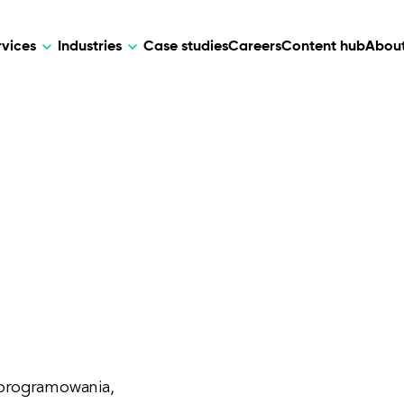
rvices
Industries
Case studies
Careers
Content hub
About
HR Tech
DEVELOPMENT
ARTIFICIAL 
lutions for patient care, data
AI-driven HR tech for automation, e
Web Development
AI Devel
elehealth.
experience, and business growth.
Mobile Development
Webflow Development
programowania,