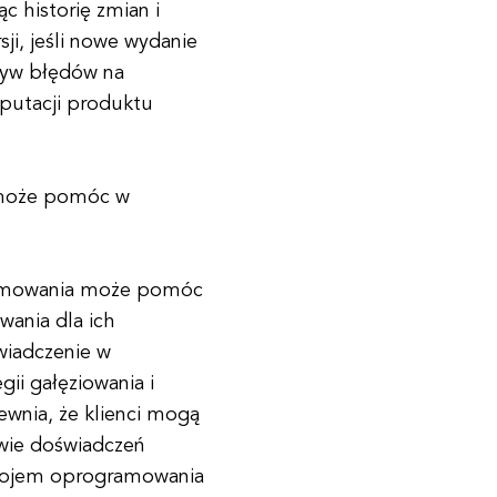
 historię zmian i
ji, jeśli nowe wydanie
ływ błędów na
putacji produktu
 może pomóc w
ramowania może pomóc
wania dla ich
wiadczenie w
gii gałęziowania i
ewnia, że klienci mogą
awie doświadczeń
zwojem oprogramowania