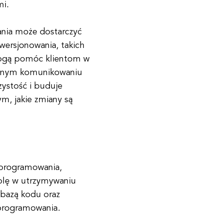
mi.
nia może dostarczyć
wersjonowania, takich
Mogą pomóc klientom w
tywnym komunikowaniu
ystość i buduje
ym, jakie zmiany są
oprogramowania,
olę w utrzymywaniu
 bazą kodu oraz
oprogramowania.