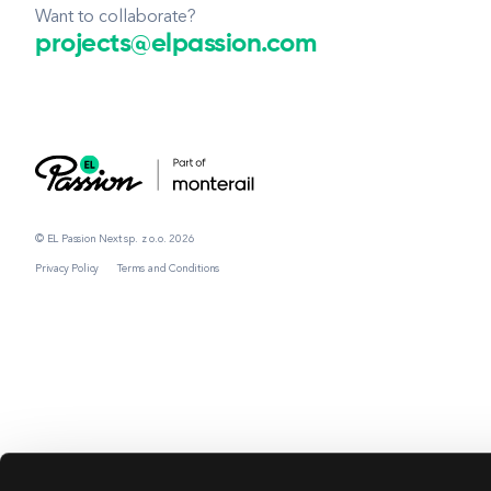
Want to collaborate?
projects@elpassion.com
© EL Passion Next sp. z o.o. 2026
Privacy Policy
Terms and Conditions