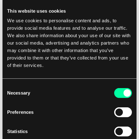
tej technologii.
This website uses cookies
We use cookies to personalise content and ads, to
W miarę jak algorytmy uczenia maszynowego
provide social media features and to analyse our traffic.
stają się coraz potężniejsze, rośnie świadomość
We also share information about your use of our site with
potencjalnych ryzyk i uprzedzeń, które mogą
our social media, advertising and analytics partners who
may combine it with other information that you’ve
wyniknąć z ich użycia.
provided to them or that they’ve collected from your use
of their services.
W przyszłości kluczowe będzie, aby deweloperzy
i organizacje priorytetowo traktowali
przejrzystość, sprawiedliwość i odpowiedzialność
Consent
Necessary
Selection
przy wdrażaniu systemów uczenia maszynowego.
Ogólnie rzecz biorąc, przyszłość uczenia
Preferences
maszynowego jest jasna i pełna możliwości.
W miarę jak ta technologia będzie się rozwijać i
Statistics
dojrzewać, możemy się spodziewać nowych