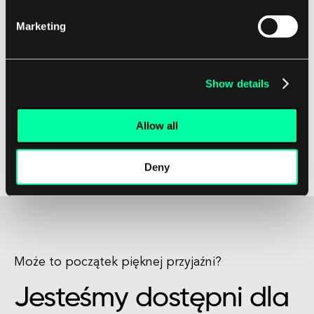
zastosowań i innowacji, które fundamentalnie
Marketing
zmienią sposób, w jaki wchodzimy w interakcje z
technologią i danymi.
Show details
Pozostając na bieżąco i zaangażowanym w
najnowsze wydarzenia w dziedzinie uczenia
Allow all
maszynowego, firmy i osoby mogą ustawić się w
pozycji do pełnego wykorzystania możliwości,
Deny
jakie oferuje ta ekscytująca technologia.
Może to początek pięknej przyjaźni?
Jesteśmy dostępni dla