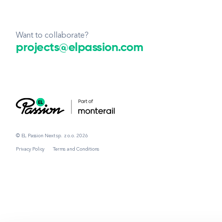
Want to collaborate?
projects@elpassion.com
© EL Passion Next sp. z o.o. 2026
Privacy Policy
Terms and Conditions