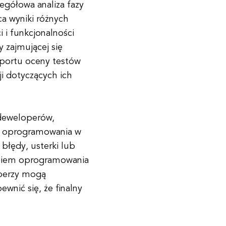
zegółowa analiza fazy
a wyniki różnych
 i funkcjonalności
 zajmującej się
portu oceny testów
i dotyczących ich
 deweloperów,
ci oprogramowania w
błędy, usterki lub
eniem oprogramowania
operzy mogą
wnić się, że finalny