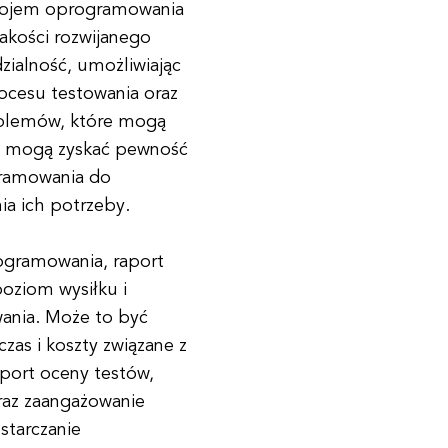
ozwojem oprogramowania
akości rozwijanego
ialność, umożliwiając
ocesu testowania oraz
oblemów, które mogą
nci mogą zyskać pewność
gramowania do
ia ich potrzeby.
rogramowania, raport
oziom wysiłku i
wania. Może to być
czas i koszty związane z
port oceny testów,
raz zaangażowanie
starczanie