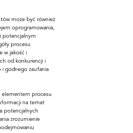
stów może być również
wojem oprogramowania,
i potencjalnym
egóły procesu
 w jakość i
ch od konkurencji i
o i godnego zaufania
m elementem procesu
nformacji na temat
la potencjalnych
ania zrozumienie
 podejmowaniu