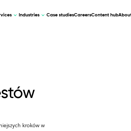
rvices
Industries
Case studies
Careers
Content hub
About
HR Tech
DEVELOPMENT
ARTIFICIAL 
lutions for patient care, data
AI-driven HR tech for automation, e
Web Development
AI Devel
elehealth.
experience, and business growth.
Mobile Development
Webflow Development
estów
niejszych kroków w