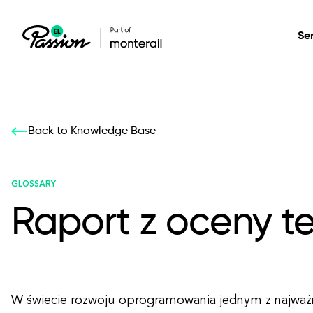
Se
Healthcare
Our services: build,
Our services: build,
DESIGN
Back to Knowledge Base
Secure, scalable so
transform, innovate
transform, innovate
Product Design
management, and t
your digital product
your digital product
GLOSSARY
Raport z oceny t
All services
W świecie rozwoju oprogramowania jednym z najważ