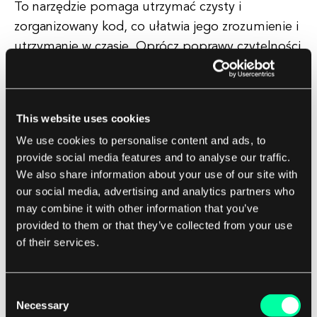
To narzędzie pomaga utrzymać czysty i
zorganizowany kod, co ułatwia jego zrozumienie i
utrzymanie w czasie. Oprócz poprawy czytelności
kodu, Terraform fmt również pomaga uprościć
proces przeglądu kodu, zapewniając, że cały kod
przestrzega tych samych wytycznych
This website uses cookies
formatowania.
We use cookies to personalise content and ads, to
provide social media features and to analyse our traffic.
Może to zaoszczędzić czas i wysiłek zespołom
We also share information about your use of our site with
deweloperskim, ponieważ mogą skupić się na
our social media, advertising and analytics partners who
treści kodu, a nie na jego prezentacji. Ogólnie
may combine it with other information that you’ve
rzecz biorąc, Terraform fmt to cenne narzędzie
provided to them or that they’ve collected from your use
of their services.
do utrzymywania jakości i spójności kodu w
projektach Terraform.
Consent
Korzystając z tego narzędzia wiersza poleceń,
Necessary
Selection