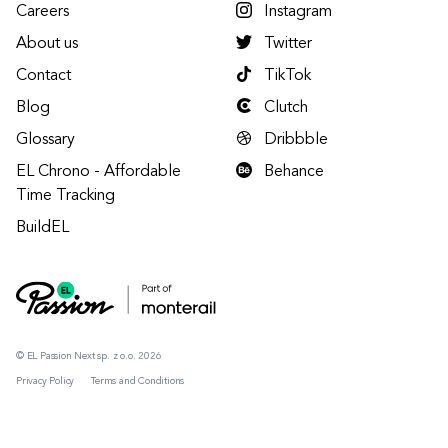
Careers
Instagram
About us
Twitter
Contact
TikTok
Blog
Clutch
Glossary
Dribbble
EL Chrono - Affordable
Behance
Time Tracking
BuildEL
© EL Passion Next sp. z o.o. 2026
Privacy Policy
Terms and Conditions