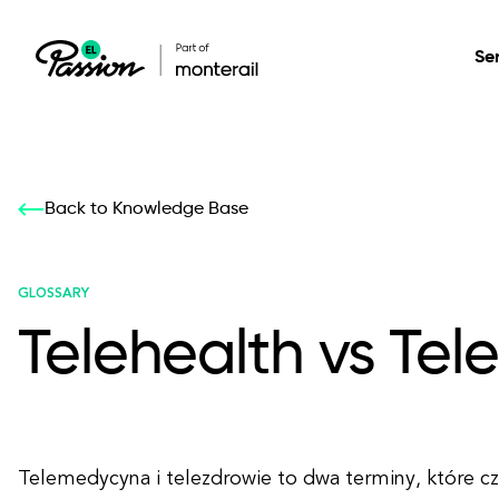
Se
Healthcare
Our services: build,
Our services: build,
DESIGN
Back to Knowledge Base
Secure, scalable so
transform, innovate
transform, innovate
Product Design
management, and t
your digital product
your digital product
GLOSSARY
Telehealth vs Te
All services
Telemedycyna i telezdrowie to dwa terminy, które c