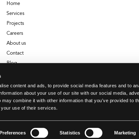
Home
Services
Projects
Careers
About us
Contact
Blog
Glossary
s
EL Chrono - Affordable Time Tracking
ise content and ads, to provide social media features and to an
information about your use of our site with our social media, adve
BuildEL
 may combine it with other information that you’ve provided to t
 your use of their services.
Preferences
Statistics
Marketing