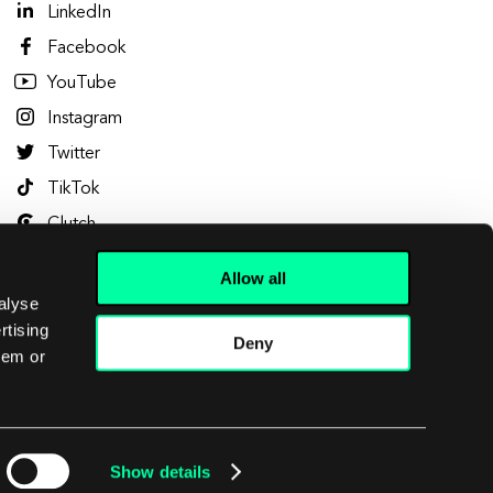
LinkedIn
Facebook
YouTube
Instagram
Twitter
TikTok
Clutch
Dribbble
Allow all
Behance
alyse
rtising
Deny
hem or
Let's talk
Show details