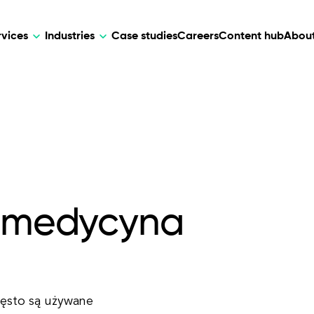
rvices
Industries
Case studies
Careers
Content hub
About
HR Tech
DEVELOPMENT
ARTIFICIAL 
lutions for patient care, data
AI-driven HR tech for automation, e
Web Development
AI Devel
elehealth.
experience, and business growth.
Mobile Development
Webflow Development
lemedycyna
zęsto są używane