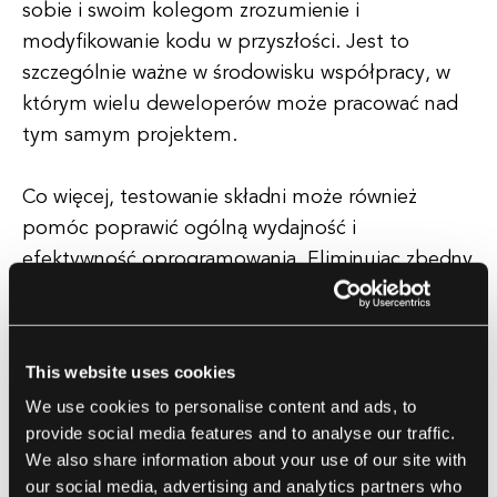
sobie i swoim kolegom zrozumienie i
modyfikowanie kodu w przyszłości. Jest to
szczególnie ważne w środowisku współpracy, w
którym wielu deweloperów może pracować nad
tym samym projektem.
Co więcej, testowanie składni może również
pomóc poprawić ogólną wydajność i
efektywność oprogramowania. Eliminując zbędny
kod i optymalizując strukturę programu,
deweloperzy mogą zapewnić, że
oprogramowanie działa płynnie i efektywnie,
This website uses cookies
nawet przy dużych obciążeniach. Może to mieć
We use cookies to personalise content and ads, to
znaczący wpływ na doświadczenie użytkownika, a
provide social media features and to analyse our traffic.
także na ogólny sukces oprogramowania na
We also share information about your use of our site with
rynku.
our social media, advertising and analytics partners who