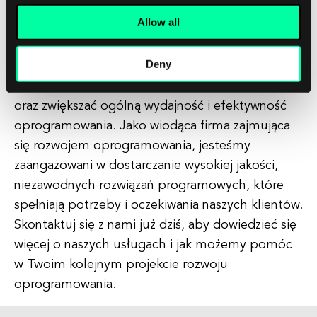
który nie powinien być ignorowany.
Allow all
Przeprowadzając dokładne testy składni,
deweloperzy mogą identyfikować i naprawiać
Deny
błędy na wczesnym etapie procesu rozwoju,
poprawiać czytelność i konserwowalność kodu
oraz zwiększać ogólną wydajność i efektywność
oprogramowania. Jako wiodąca firma zajmująca
się rozwojem oprogramowania, jesteśmy
zaangażowani w dostarczanie wysokiej jakości,
niezawodnych rozwiązań programowych, które
spełniają potrzeby i oczekiwania naszych klientów.
Skontaktuj się z nami już dziś, aby dowiedzieć się
więcej o naszych usługach i jak możemy pomóc
w Twoim kolejnym projekcie rozwoju
oprogramowania.