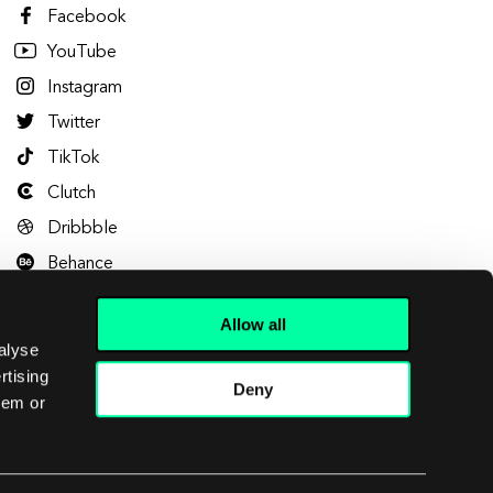
Facebook
YouTube
Instagram
Twitter
TikTok
Clutch
Dribbble
Behance
Allow all
alyse
rtising
Deny
hem or