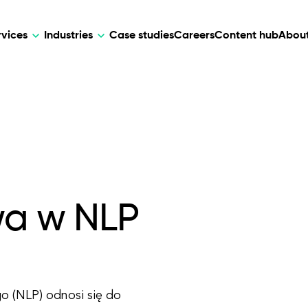
rvices
Industries
Case studies
Careers
Content hub
About
HR Tech
DEVELOPMENT
ARTIFICIAL 
lutions for patient care, data
AI-driven HR tech for automation, e
Web Development
AI Devel
elehealth.
experience, and business growth.
Mobile Development
Webflow Development
wa w NLP
go (NLP) odnosi się do