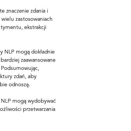
 znaczenie zdania i
w wielu zastosowaniach
tymentu, ekstrakcji
emy NLP mogą dokładnie
c bardziej zaawansowane
i. Podsumowując,
uktury zdań, aby
ebie odnoszą.
emy NLP mogą wydobywać
możliwości przetwarzania