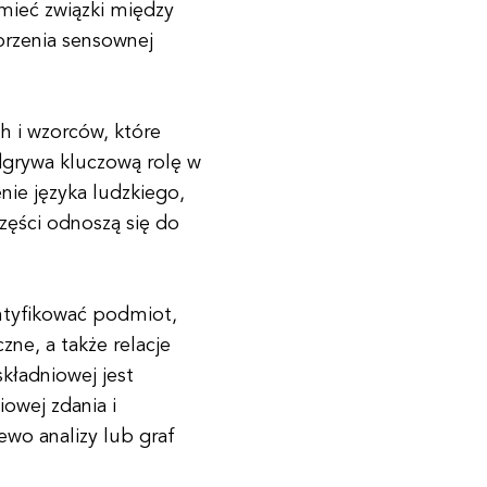
umieć związki między
orzenia sensownej
ch i wzorców, które
dgrywa kluczową rolę w
e języka ludzkiego,
 części odnoszą się do
entyfikować podmiot,
ne, a także relacje
kładniowej jest
iowej zdania i
ewo analizy lub graf