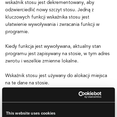
wskaźnik stosu jest dekrementowany, aby
odzwierciedlić nowy szczyt stosu. Jedną z
kluczowych funkcji wskaźnika stosu jest
ułatwienie wywoływania i zwracania funkcji w
programie.
Kiedy funkcja jest wywoływana, aktualny stan
programu jest zapisywany na stosie, w tym adres
zwrotu i wszelkie zmienne lokalne.
Wskaźnik stosu jest używany do alokacji miejsca
na te dane na stosie.
Kiedy funkcja zwraca, wskaźnik stosu jest używany
do przywrócenia zapisanego stanu i
kontynuowania wykonania od właściwego punktu.
This website uses cookies