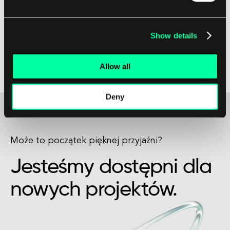
przepływem wykonania w programie.
Dzięki zrozumieniu roli i funkcji wskaźnika stosu,
Show details
programiści mogą pisać bardziej wydajny i
niezawodny kod, który optymalnie wykorzystuje
Allow all
zasoby pamięci.
Deny
Może to początek pięknej przyjaźni?
Jesteśmy dostępni dla
nowych projektów.