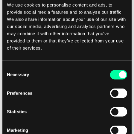
Oprócz zarządzania wywołaniami funkcji, wskaźnik
We use cookies to personalise content and ads, to
stosu jest również używany do zarządzania
provide social media features and to analyse our traffic.
We also share information about your use of our site with
alokacją pamięci dla zmiennych lokalnych w
our social media, advertising and analytics partners who
funkcjach.
may combine it with other information that you’ve
provided to them or that they’ve collected from your use
Zmienne lokalne są zazwyczaj przechowywane na
of their services.
stosie, a wskaźnik stosu jest używany do alokacji
miejsca dla tych zmiennych w miarę potrzeb.
Consent
Necessary
Selection
Zapewnia to, że każda funkcja ma swoją własną
odizolowaną przestrzeń do przechowywania
Preferences
danych i zapobiega konfliktom między różnymi
częściami programu. Ogólnie rzecz biorąc,
Statistics
wskaźnik stosu jest istotnym komponentem
architektury komputerowej, który odgrywa
kluczową rolę w zarządzaniu alokacją pamięci oraz
Marketing