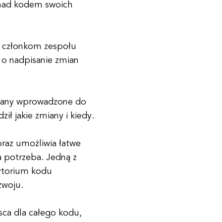
ą nad kodem swoich
lu członkom zespołu
 o nadpisanie zmian
miany wprowadzone do
ił jakie zmiany i kiedy.
raz umożliwia łatwe
a potrzeba. Jedną z
zytorium kodu
zwoju.
ca dla całego kodu,