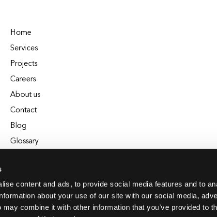
Home
Services
Projects
Careers
About us
Contact
Blog
Glossary
EL Chrono - Affordable Time Tracking
s
BuildEL
ise content and ads, to provide social media features and to an
information about your use of our site with our social media, adve
 may combine it with other information that you’ve provided to t