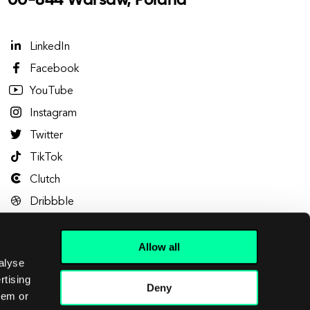
00-844 Warsaw, Poland
LinkedIn
Facebook
YouTube
Instagram
Twitter
TikTok
Clutch
Dribbble
Behance
Allow all
alyse
rtising
Deny
hem or