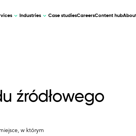
rvices
Industries
Case studies
Careers
Content hub
About
HR Tech
DEVELOPMENT
ARTIFICIAL 
lutions for patient care, data
AI-driven HR tech for automation, e
Web Development
AI Devel
elehealth.
experience, and business growth.
Mobile Development
Webflow Development
du źródłowego
miejsce, w którym