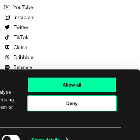
YouTube
Instagram
Twitter
TikTok
Clutch
Dribbble
Behance
Allow all
alyse
rtising
Deny
hem or
Let's talk
Show details