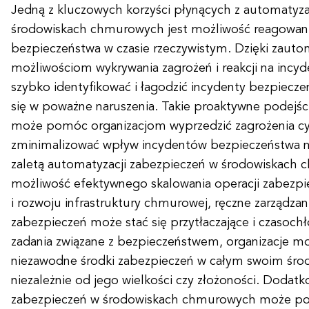
Jedną z kluczowych korzyści płynących z automatyza
środowiskach chmurowych jest możliwość reagowani
bezpieczeństwa w czasie rzeczywistym. Dzięki zau
możliwościom wykrywania zagrożeń i reakcji na incy
szybko identyfikować i łagodzić incydenty bezpiecz
się w poważne naruszenia. Takie proaktywne podejśc
może pomóc organizacjom wyprzedzić zagrożenia cy
zminimalizować wpływ incydentów bezpieczeństwa na
zaletą automatyzacji zabezpieczeń w środowiskach 
możliwość efektywnego skalowania operacji zabezpi
i rozwoju infrastruktury chmurowej, ręczne zarządza
zabezpieczeń może stać się przytłaczające i czasoc
zadania związane z bezpieczeństwem, organizacje m
niezawodne środki zabezpieczeń w całym swoim śr
niezależnie od jego wielkości czy złożoności. Dodat
zabezpieczeń w środowiskach chmurowych może p