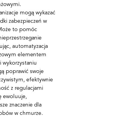
anżowymi.
ganizacje mogą wykazać
odki zabezpieczeń w
 Może to pomóc
nieprzestrzeganie
jąc, automatyzacja
uczowym elementem
i wykorzystaniu
ogą poprawić swoje
czywistym, efektywnie
ość z regulacjami
ę ewoluuje,
sze znaczenie dla
asobów w chmurze.