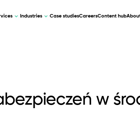
rvices
Industries
Case studies
Careers
Content hub
About
HR Tech
DEVELOPMENT
ARTIFICIAL 
lutions for patient care, data
AI-driven HR tech for automation, e
Web Development
AI Devel
elehealth.
experience, and business growth.
Mobile Development
Webflow Development
abezpieczeń w śr