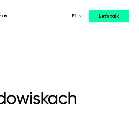
PL
 us
Let's talk
Norsk
Deutsch
Media & Entertainment
INTELLIGENCE
COOPERATION MODELS
English
mployee
High-performance streaming and media platforms
opment
Agile Project Management
that drive engagement.
Polski
odowiskach