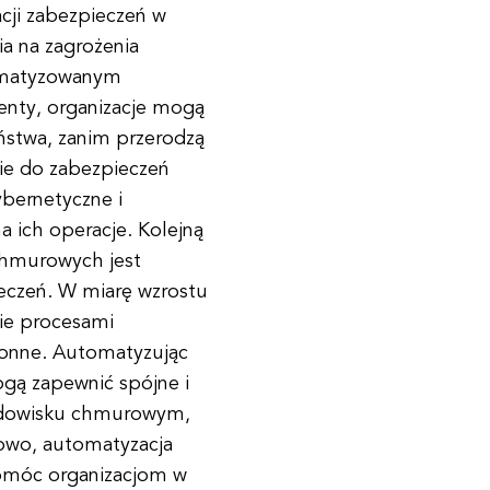
cji zabezpieczeń w
a na zagrożenia
tomatyzowanym
denty, organizacje mogą
eństwa, zanim przerodzą
ie do zabezpieczeń
bernetyczne i
 ich operacje. Kolejną
chmurowych jest
eczeń. W miarę wzrostu
nie procesami
hłonne. Automatyzując
ogą zapewnić spójne i
odowisku chmurowym,
kowo, automatyzacja
omóc organizacjom w