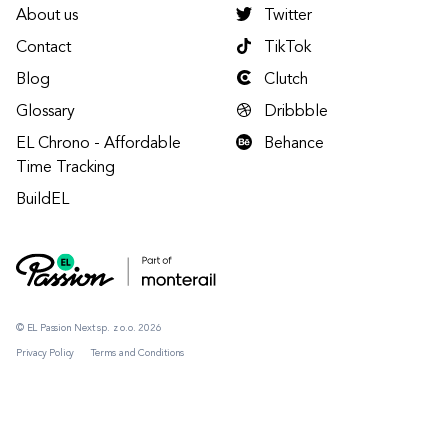
About us
Twitter
Contact
TikTok
Blog
Clutch
Glossary
Dribbble
EL Chrono - Affordable
Behance
Time Tracking
BuildEL
© EL Passion Next sp. z o.o. 2026
Privacy Policy
Terms and Conditions