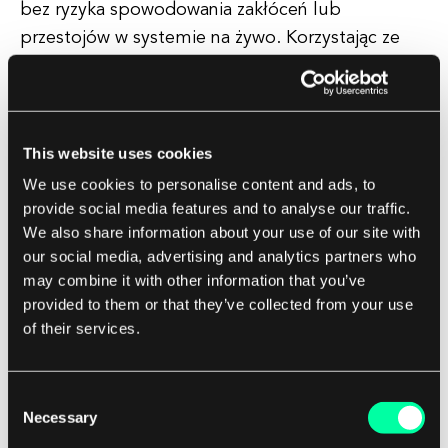
bez ryzyka spowodowania zakłóceń lub
przestojów w systemie na żywo. Korzystając ze
środowiska sandboxowego, deweloperzy mogą
testować nowe funkcje, integracje i konfiguracje
w kontrolowanym otoczeniu, zapewniając, że
zmiany są dokładnie weryfikowane i walidowane
This website uses cookies
przed wdrożeniem do środowiska produkcyjnego.
We use cookies to personalise content and ads, to
provide social media features and to analyse our traffic.
We also share information about your use of our site with
Pomaga to zminimalizować ryzyko wprowadzenia
our social media, advertising and analytics partners who
błędów lub usterek, które mogłyby wpłynąć na
may combine it with other information that you’ve
użytkowników końcowych lub zakłócić działalność
provided to them or that they’ve collected from your use
biznesową. Ogólnie rzecz biorąc, środowisko
of their services.
sandboxowe odgrywa kluczową rolę w cyklu życia
rozwoju oprogramowania, umożliwiając
Consent
deweloperom współpracę, innowację i iterację z
Necessary
Selection
pewnością, co ostatecznie prowadzi do wydania