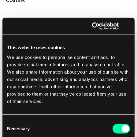
dostaw.
Popularne rozwiązania SaaS dla logistyki
Istnieje wiele rozwiązań SaaS dostępnych dla firm
logistycznych, każde dostosowane do
This website uses cookies
specyficznych potrzeb i wymagań. Niektóre
We use cookies to personalise content and ads, to
popularne rozwiązania SaaS dla logistyki to:
provide social media features and to analyse our traffic.
We also share information about your use of our site with
1. Systemy zarządzania transportem (TMS):
our social media, advertising and analytics partners who
Rozwiązania TMS pomagają firmom
may combine it with other information that you’ve
optymalizować trasy transportowe, obniżać
provided to them or that they’ve collected from your use
koszty i poprawiać czasy dostaw, automatyzując
of their services.
planowanie i realizację operacji transportowych.
2. Systemy zarządzania magazynem (WMS):
Consent
Rozwiązania WMS pomagają firmom zarządzać
Necessary
Selection
zapasami, śledzić towary i usprawniać operacje