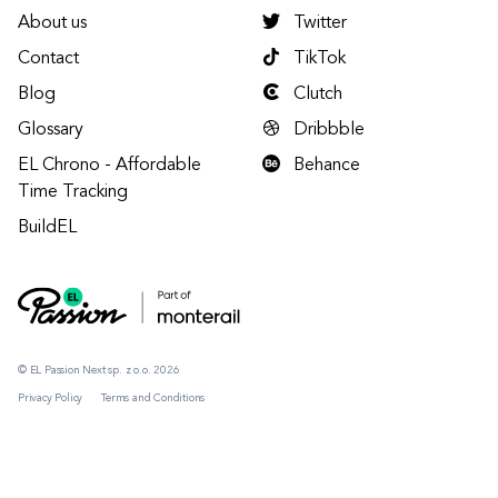
About us
Twitter
Contact
TikTok
Blog
Clutch
Glossary
Dribbble
EL Chrono - Affordable
Behance
Time Tracking
BuildEL
© EL Passion Next sp. z o.o. 2026
Privacy Policy
Terms and Conditions