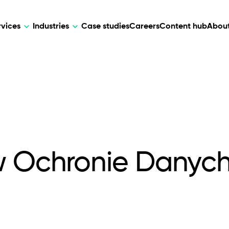
rvices
Industries
Case studies
Careers
Content hub
About
HR Tech
DEVELOPMENT
ARTIFICIAL 
lutions for patient care, data
AI-driven HR tech for automation, e
Web Development
AI Devel
elehealth.
experience, and business growth.
Mobile Development
Webflow Development
w Ochronie Danyc