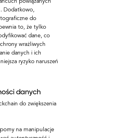
 łańcuch powiązanych
e. Dodatkowo,
tograficzne do
pewnia to, że tylko
odyfikować dane, co
chrony wrażliwych
anie danych i ich
iejsza ryzyko naruszeń
tności danych
ockchain do zwiększenia
odporny na manipulacje