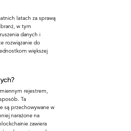
atnich latach za sprawą
 branż, w tym
uszenia danych i
ce rozwiązanie do
 jednostkom większej
nych?
ezmiennym rejestrem,
y sposób. Ta
nie są przechowywane w
 mniej narażone na
lockchainie zawiera