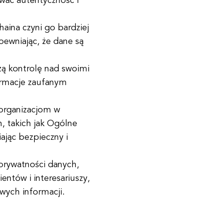
ować autentyczność i
aina czyni go bardziej
ewniając, że dane są
zą kontrolę nad swoimi
ormacje zaufanym
organizacjom w
, takich jak Ogólne
jąc bezpieczny i
 prywatności danych,
ntów i interesariuszy,
wych informacji.