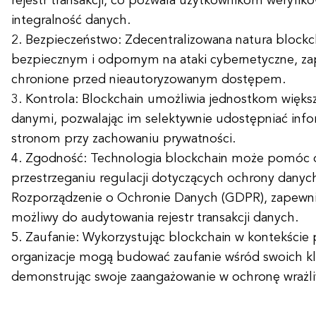
rejestr transakcji, co pozwala użytkownikom weryfik
integralność danych.
2. Bezpieczeństwo: Zdecentralizowana natura blockch
bezpiecznym i odpornym na ataki cybernetyczne, zap
chronione przed nieautoryzowanym dostępem.
3. Kontrola: Blockchain umożliwia jednostkom więks
danymi, pozwalając im selektywnie udostępniać inf
stronom przy zachowaniu prywatności.
4. Zgodność: Technologia blockchain może pomóc 
przestrzeganiu regulacji dotyczących ochrony danych
Rozporządzenie o Ochronie Danych (GDPR), zapewnia
możliwy do audytowania rejestr transakcji danych.
5. Zaufanie: Wykorzystując blockchain w kontekście
organizacje mogą budować zaufanie wśród swoich klie
demonstrując swoje zaangażowanie w ochronę wrażli