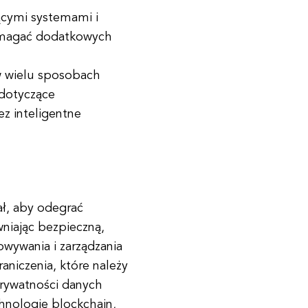
jącymi systemami i
ymagać dodatkowych
w wielu sposobach
 dotyczące
z inteligentne
ł, aby odegrać
niając bezpieczną,
owywania i zarządzania
aniczenia, które należy
prywatności danych
hnologię blockchain,