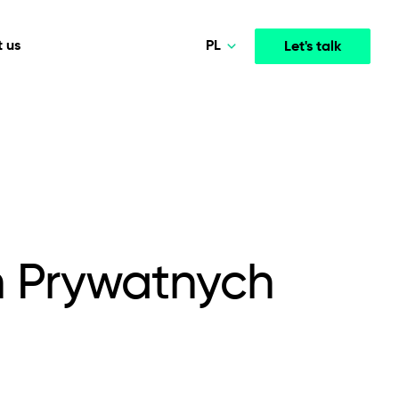
PL
 us
Let's talk
Norsk
Deutsch
Media & Entertainment
INTELLIGENCE
COOPERATION MODELS
English
mployee
High-performance streaming and media platforms
opment
Agile Project Management
that drive engagement.
Polski
h Prywatnych