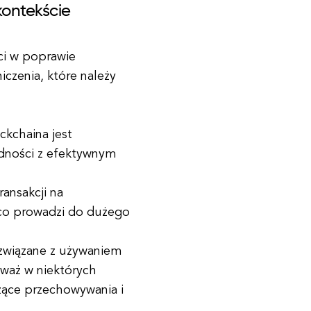
kontekście
ci w poprawie
iczenia, które należy
ckchaina jest
udności z efektywnym
ransakcji na
 co prowadzi do dużego
 związane z używaniem
eważ w niektórych
zące przechowywania i