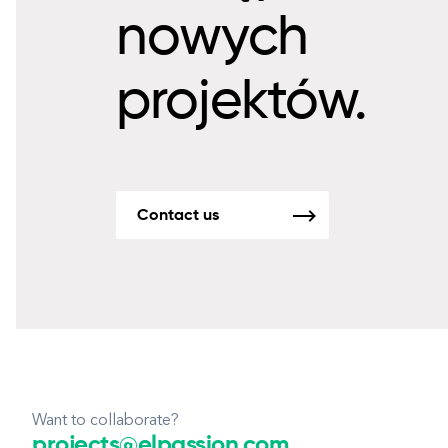
nowych
projektów.
Contact us
Want to collaborate?
projects@elpassion.com