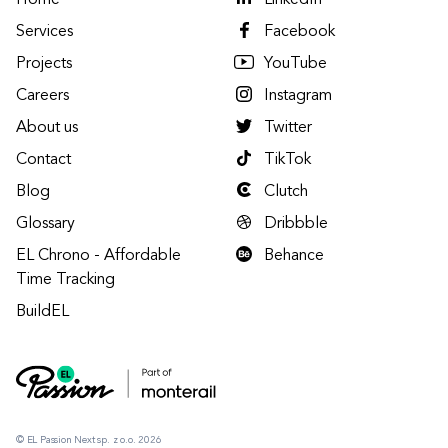
Home
LinkedIn
Services
Facebook
Projects
YouTube
Careers
Instagram
About us
Twitter
Contact
TikTok
Blog
Clutch
Glossary
Dribbble
EL Chrono - Affordable
Behance
Time Tracking
BuildEL
© EL Passion Next sp. z o.o. 2026