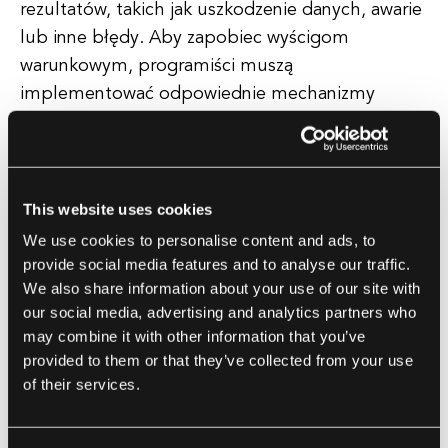
rezultatów, takich jak uszkodzenie danych, awarie
lub inne błędy. Aby zapobiec wyścigom
warunkowym, programiści muszą
implementować odpowiednie mechanizmy
synchronizacji, takie jak blokady, semafory lub
mutexy, aby kontrolować dostęp do wspólnych
zasobów.
This website uses cookies
Zapewniając, że tylko jeden wątek lub proces
We use cookies to personalise content and ads, to
może uzyskać dostęp do zasobu w danym czasie,
provide social media features and to analyse our traffic.
We also share information about your use of our site with
programiści mogą uniknąć konfliktów i utrzymać
our social media, advertising and analytics partners who
integralność danych. Ważne jest, aby programiści
may combine it with other information that you’ve
byli świadomi wyścigów warunkowych i rozumieli,
provided to them or that they’ve collected from your use
jak ich unikać, ponieważ mogą być trudne do
of their services.
debugowania i prowadzić do poważnych
problemów w oprogramowaniu.