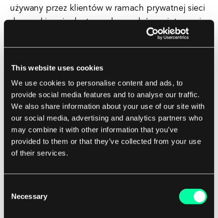
używany przez klientów w ramach prywatnej sieci
do uzyskiwania dostępu do zasobów w internecie.
Przechwytuje wychodzące żądania od klientów i
przekazuje je do internetu w imieniu klientów. 2.
This website uses cookies
We use cookies to personalise content and ads, to
**Reverse Proxy**: Reverse proxy znajduje się
provide social media features and to analyse our traffic.
przed serwerami webowymi i działa jako brama
We also share information about your use of our site with
dla nadchodzących żądań klientów.
our social media, advertising and analytics partners who
may combine it with other information that you’ve
provided to them or that they’ve collected from your use
Może wykonywać różne funkcje, takie jak
of their services.
równoważenie obciążenia, przechowywanie w
pamięci podręcznej, zakończenie SSL oraz
egzekwowanie bezpieczeństwa. 3.
Consent
Necessary
Selection
**Transparent Proxy**: Transparent proxy