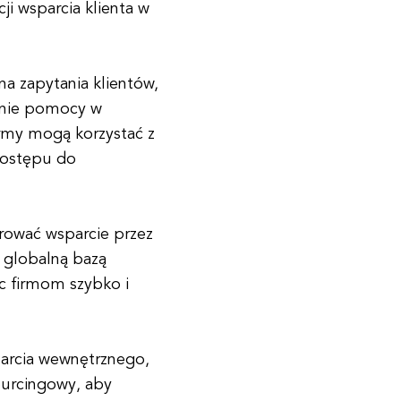
 wsparcia klienta w
a zapytania klientów,
anie pomocy w
irmy mogą korzystać z
dostępu do
erować wsparcie przez
z globalną bazą
c firmom szybko i
parcia wewnętrznego,
ourcingowy, aby