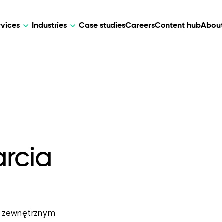
rvices
Industries
Case studies
Careers
Content hub
About
HR Tech
DEVELOPMENT
ARTIFICIAL 
lutions for patient care, data
AI-driven HR tech for automation, e
Web Development
AI Devel
elehealth.
experience, and business growth.
Mobile Development
Webflow Development
rcia
ia zewnętrznym