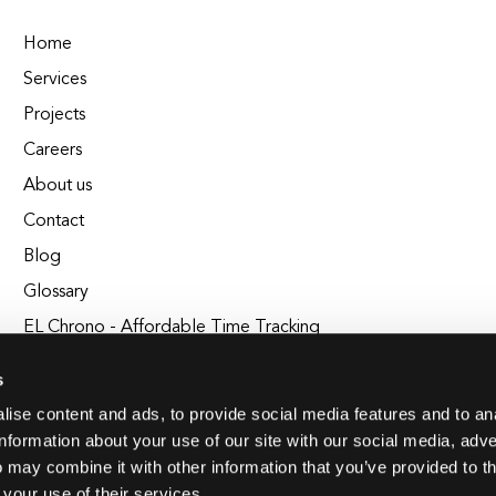
Home
Services
Projects
Careers
About us
Contact
Blog
Glossary
EL Chrono - Affordable Time Tracking
BuildEL
s
ise content and ads, to provide social media features and to an
information about your use of our site with our social media, adve
 may combine it with other information that you’ve provided to t
 your use of their services.