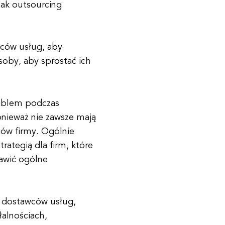
nak outsourcing
wców usług, aby
soby, aby sprostać ich
roblem podczas
nieważ nie zawsze mają
ów firmy. Ogólnie
rategią dla firm, które
rawić ogólne
h dostawców usług,
alnościach,