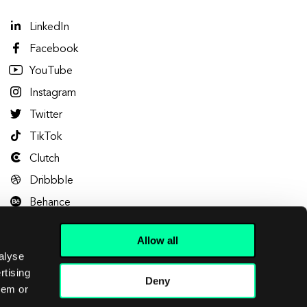
LinkedIn
Facebook
YouTube
Instagram
Twitter
TikTok
Clutch
Dribbble
Behance
Allow all
alyse
rtising
Deny
hem or